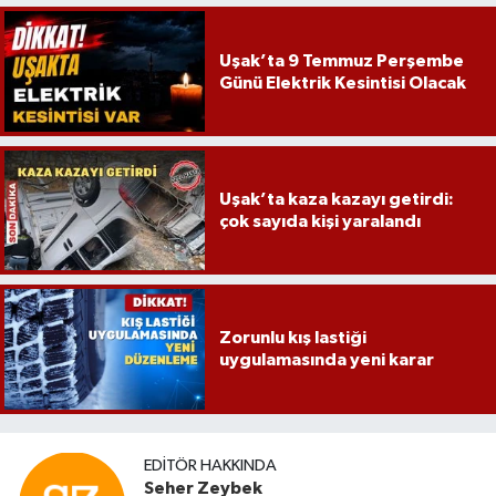
Uşak’ta 9 Temmuz Perşembe
Günü Elektrik Kesintisi Olacak
Uşak’ta kaza kazayı getirdi:
çok sayıda kişi yaralandı
Zorunlu kış lastiği
uygulamasında yeni karar
EDITÖR HAKKINDA
Seher Zeybek