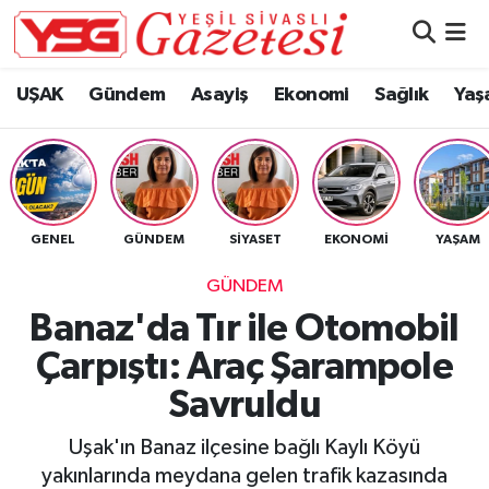
Nöbetçi Eczaneler
UŞAK
Gündem
Asayiş
Ekonomi
Sağlık
Yaş
Hava Durumu
Namaz Vakitleri
GENEL
GÜNDEM
SIYASET
EKONOMI
YAŞAM
Trafik Durumu
GÜNDEM
Süper Lig Puan Durumu ve Fikstür
Banaz'da Tır ile Otomobil
Çarpıştı: Araç Şarampole
Tüm Manşetler
Savruldu
Son Dakika Haberleri
Uşak'ın Banaz ilçesine bağlı Kaylı Köyü
Haber Arşivi
yakınlarında meydana gelen trafik kazasında