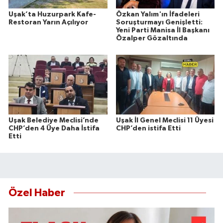
Uşak’ta Huzurpark Kafe-
Özkan Yalım'ın İfadeleri
Restoran Yarın Açılıyor
Soruşturmayı Genişletti:
Yeni Parti Manisa İl Başkanı
Özalper Gözaltında
Uşak Belediye Meclisi’nde
Uşak İl Genel Meclisi 11 Üyesi
CHP’den 4 Üye Daha İstifa
CHP’den istifa Etti
Etti
Özel Haber