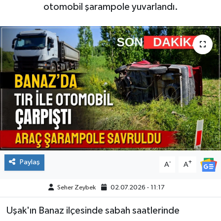
otomobil şarampole yuvarlandı.
Paylaş
-
+
A
A
Seher Zeybek
02.07.2026 - 11:17
Uşak'ın Banaz ilçesinde sabah saatlerinde