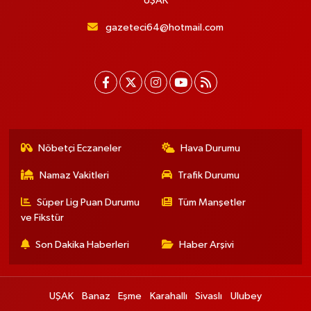
UŞAK
gazeteci64@hotmail.com
Nöbetçi Eczaneler
Hava Durumu
Namaz Vakitleri
Trafik Durumu
Süper Lig Puan Durumu
Tüm Manşetler
ve Fikstür
Son Dakika Haberleri
Haber Arşivi
UŞAK
Banaz
Eşme
Karahallı
Sivaslı
Ulubey