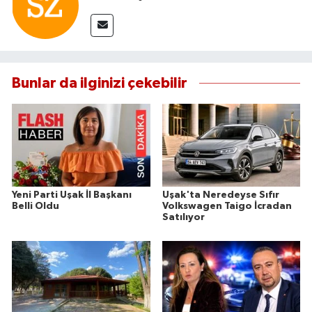
Bunlar da ilginizi çekebilir
Yeni Parti Uşak İl Başkanı
Uşak'ta Neredeyse Sıfır
Belli Oldu
Volkswagen Taigo İcradan
Satılıyor