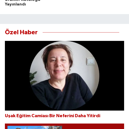
Yayınlandı
Özel Haber
Uşak Eğitim Camiası Bir Neferini Daha Yitirdi