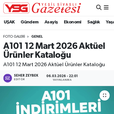
Nöbetçi Eczaneler
UŞAK
Gündem
Asayiş
Ekonomi
Sağlık
Yaş
Hava Durumu
FOTO GALERI
GENEL
A101 12 Mart 2026 Aktüel
Namaz Vakitleri
Ürünler Kataloğu
Trafik Durumu
A101 12 Mart 2026 Aktüel Ürünler Kataloğu
Süper Lig Puan Durumu ve Fikstür
SEHER ZEYBEK
06.03.2026 - 22:01
EDITÖR
YAYINLANMA
Tüm Manşetler
Son Dakika Haberleri
Haber Arşivi