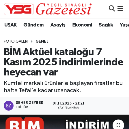
Nöbetçi Eczaneler
UŞAK
Gündem
Asayiş
Ekonomi
Sağlık
Yaş
Hava Durumu
FOTO GALERI
GENEL
BİM Aktüel kataloğu 7
Namaz Vakitleri
Kasım 2025 indirimlerinde
Trafik Durumu
heyecan var
Süper Lig Puan Durumu ve Fikstür
Kumtel markalı ürünlerle başlayan fırsatlar bu
hafta Tefal’e kadar uzanacak.
Tüm Manşetler
SEHER ZEYBEK
01.11.2025 - 21:21
EDITÖR
YAYINLANMA
Son Dakika Haberleri
Haber Arşivi