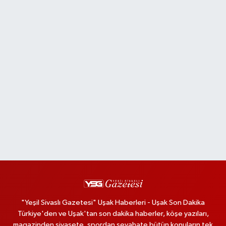
"Yeşil Sivaslı Gazetesi" Uşak Haberleri - Uşak Son Dakika
Türkiye'den ve Uşak'tan son dakika haberler, köşe yazıları,
magazinden siyasete, spordan seyahate bütün konuların tek