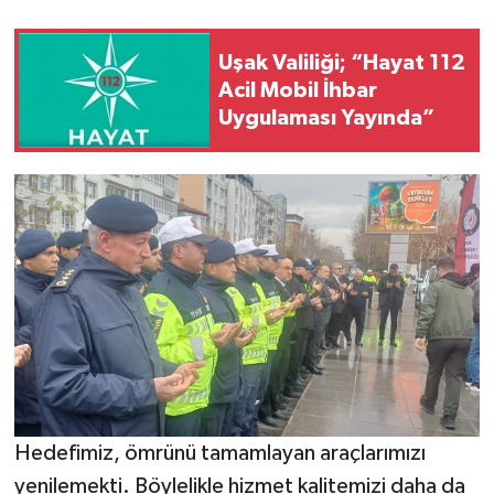
Uşak Valiliği; “Hayat 112
Acil Mobil İhbar
Uygulaması Yayında”
Hedefimiz, ömrünü tamamlayan araçlarımızı
yenilemekti. Böylelikle hizmet kalitemizi daha da