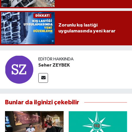
Zorunlu kış lastiği
uygulamasında yeni karar
EDITÖR HAKKINDA
Seher ZEYBEK
Bunlar da ilginizi çekebilir