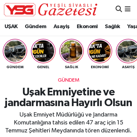
Nöbetçi Eczaneler
UŞAK
Gündem
Asayiş
Ekonomi
Sağlık
Yaş
Hava Durumu
Namaz Vakitleri
GÜNDEM
GENEL
SAĞLIK
EKONOMI
ASAYIŞ
Trafik Durumu
GÜNDEM
Süper Lig Puan Durumu ve Fikstür
Uşak Emniyetine ve
jandarmasına Hayırlı Olsun
Tüm Manşetler
Uşak Emniyet Müdürlüğü ve Jandarma
Son Dakika Haberleri
Komutanlığına tahsis edilen 47 araç için 15
Temmuz Şehitleri Meydanında tören düzenlendi.
Haber Arşivi