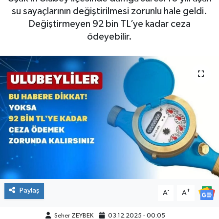
su sayaçlarının değiştirilmesi zorunlu hale geldi.
Değiştirmeyen 92 bin TL’ye kadar ceza
ödeyebilir.
Paylaş
-
+
A
A
Seher ZEYBEK
03.12.2025 - 00:05