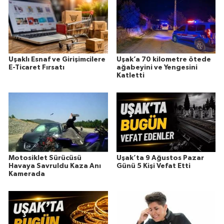
Uşaklı Esnaf ve Girişimcilere
Uşak’a 70 kilometre ötede
E-Ticaret Fırsatı
ağabeyini ve Yengesini
Katletti
Motosiklet Sürücüsü
Uşak’ta 9 Ağustos Pazar
Havaya Savruldu Kaza Anı
Günü 5 Kişi Vefat Etti
Kamerada