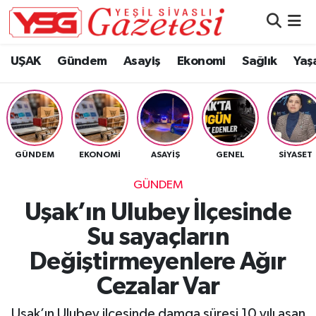
Nöbetçi Eczaneler
UŞAK
Gündem
Asayiş
Ekonomi
Sağlık
Yaş
Hava Durumu
Namaz Vakitleri
GÜNDEM
EKONOMI
ASAYIŞ
GENEL
SIYASET
Trafik Durumu
GÜNDEM
Süper Lig Puan Durumu ve Fikstür
Uşak’ın Ulubey İlçesinde
Su sayaçların
Tüm Manşetler
Değiştirmeyenlere Ağır
Son Dakika Haberleri
Cezalar Var
Haber Arşivi
Uşak’ın Ulubey ilçesinde damga süresi 10 yılı aşan