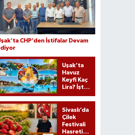
şak’ta CHP’den İstifalar Devam
Ediyor
Uşak’ta
Havuz
Keyfi Kaç
Lira? İşte
Güncel
Ücretler
Sivaslı’da
Çilek
Festivali
Hasreti