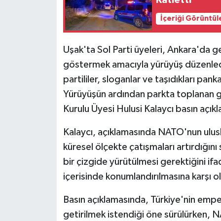
İçeriği Görüntül
Uşak'ta Sol Parti üyeleri, Ankara'da g
göstermek amacıyla yürüyüş düzenled
partililer, sloganlar ve taşıdıkları pan
Yürüyüşün ardından parkta toplanan g
Kurulu Üyesi Hulusi Kalaycı basın açık
Kalaycı, açıklamasında NATO'nun uluslar
küresel ölçekte çatışmaları artırdığını
bir çizgide yürütülmesi gerektiğini ifad
içerisinde konumlandırılmasına karşı ol
Basın açıklamasında, Türkiye'nin empery
getirilmek istendiği öne sürülürken, N