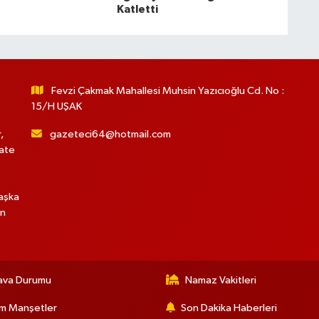
Katletti
Fevzi Çakmak Mahallesi Muhsin Yazıcıoğlu Cd. No :
15/H UŞAK
,
gazeteci64@hotmail.com
hate
başka
in
ava Durumu
Namaz Vakitleri
m Manşetler
Son Dakika Haberleri