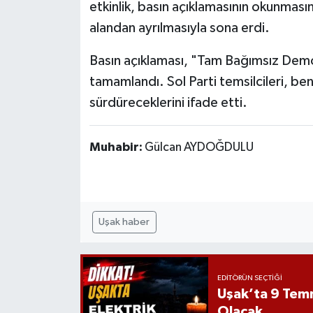
etkinlik, basın açıklamasının okunmasın
alandan ayrılmasıyla sona erdi.
Basın açıklaması, "Tam Bağımsız Demo
tamamlandı. Sol Parti temsilcileri, ben
sürdüreceklerini ifade etti.
Muhabir:
Gülcan AYDOĞDULU
Uşak haber
EDITÖRÜN SEÇTIĞI
Uşak’ta 9 Tem
Olacak