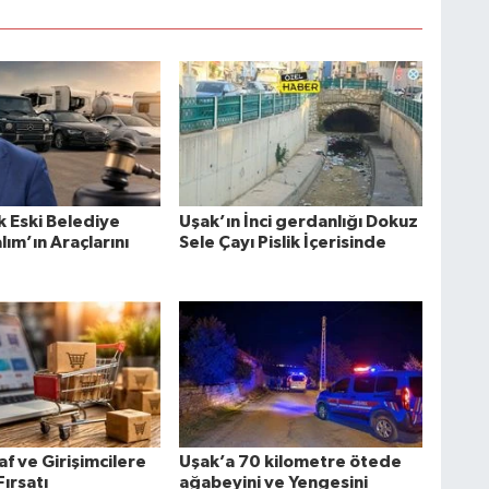
 Eski Belediye
Uşak’ın İnci gerdanlığı Dokuz
lım’ın Araçlarını
Sele Çayı Pislik İçerisinde
af ve Girişimcilere
Uşak’a 70 kilometre ötede
Fırsatı
ağabeyini ve Yengesini