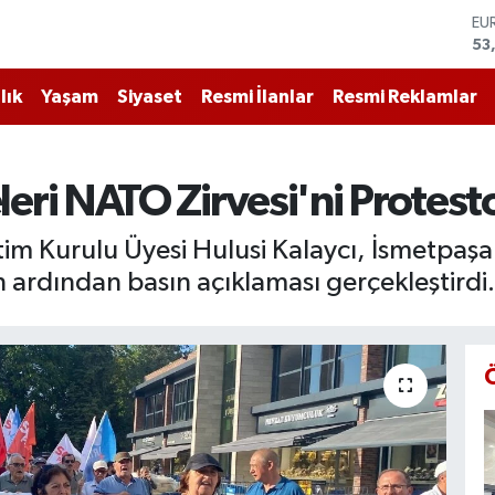
ST
61
G.
68
lık
Yaşam
Siyaset
Resmi İlanlar
Resmi Reklamlar
Bİ
14
BI
79
leri NATO Zirvesi'ni Protesto
DO
45
tim Kurulu Üyesi Hulusi Kalaycı, İsmetpaş
EU
53
ardından basın açıklaması gerçekleştirdi.