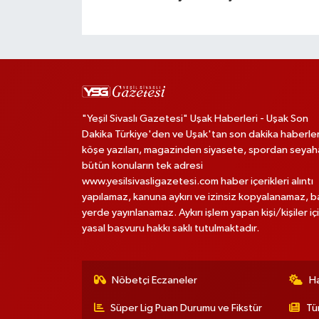
"Yeşil Sivaslı Gazetesi" Uşak Haberleri - Uşak Son
Dakika Türkiye'den ve Uşak'tan son dakika haberler
köşe yazıları, magazinden siyasete, spordan seya
bütün konuların tek adresi
www.yesilsivasligazetesi.com haber içerikleri alıntı
yapılamaz, kanuna aykırı ve izinsiz kopyalanamaz, 
yerde yayınlanamaz. Aykırı işlem yapan kişi/kişiler iç
yasal başvuru hakkı saklı tutulmaktadır.
Nöbetçi Eczaneler
H
Süper Lig Puan Durumu ve Fikstür
Tü