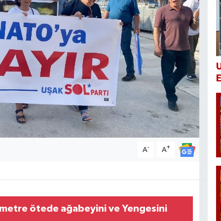
U
-
+
A
A
ometre ötede ağabeyini ve Yengesini