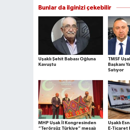
Bunlar da ilginizi çekebilir
Uşaklı Şehit Babası Oğluna
TMSF Uşak
Kavuştu
Başkanı Ya
Satıyor
MHP Uşak İl Kongresinden
Uşaklı Esn
“Terörsüz Türkiye” mesajı
E-Ticaret 