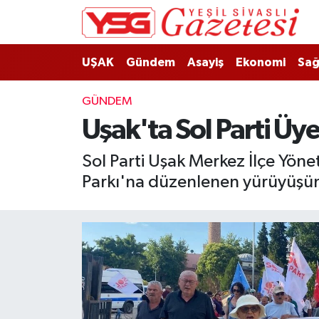
Nöbetçi Eczaneler
UŞAK
Gündem
Asayiş
Ekonomi
Sağ
Hava Durumu
GÜNDEM
Uşak'ta Sol Parti Üye
Namaz Vakitleri
Sol Parti Uşak Merkez İlçe Yöne
Trafik Durumu
Parkı'na düzenlenen yürüyüşün 
Süper Lig Puan Durumu ve Fikstür
Tüm Manşetler
Son Dakika Haberleri
Haber Arşivi