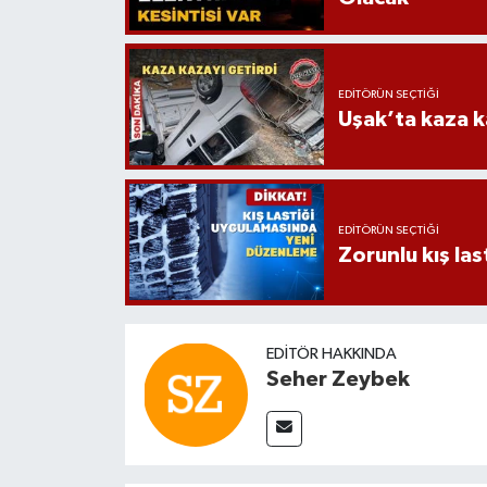
EDITÖRÜN SEÇTIĞI
Uşak’ta kaza ka
EDITÖRÜN SEÇTIĞI
Zorunlu kış la
EDITÖR HAKKINDA
Seher Zeybek