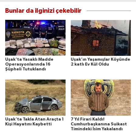
Bunlar da ilginizi çekebilir
Uşak'ta Yasaklı Madde
Uşak’ın Yaşamışlar Köyünde
Operasyonlarında 16
2 katlı Ev Kül Oldu
Şüpheli Tutuklandı
Uşak'ta Takla Atan Araçta 1
7 Yıl Firari Kaldı!
Kişi Hayatını Kaybetti
Cumhurbaşkanına Suikast
Timindeki İsim Yakalandı