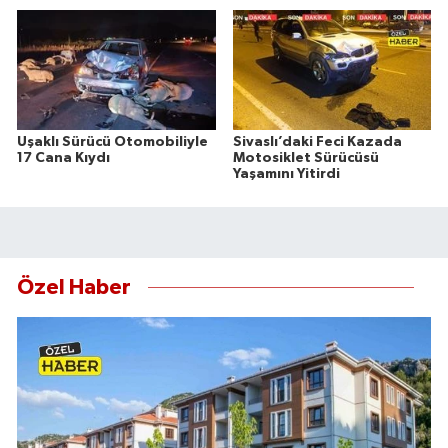
Uşaklı Sürücü Otomobiliyle
Sivaslı’daki Feci Kazada
17 Cana Kıydı
Motosiklet Sürücüsü
Yaşamını Yitirdi
Özel Haber