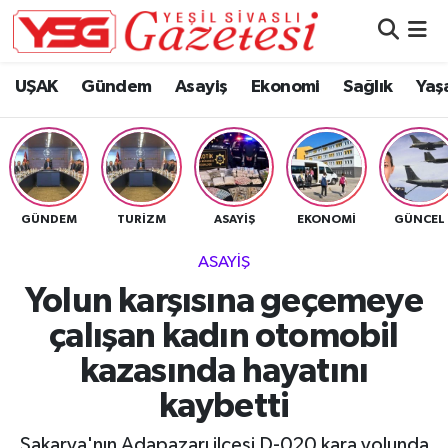
Nöbetçi Eczaneler
UŞAK
Gündem
Asayiş
Ekonomi
Sağlık
Yaş
Hava Durumu
Namaz Vakitleri
GÜNDEM
TURIZM
ASAYIŞ
EKONOMI
GÜNCEL
Trafik Durumu
ASAYIŞ
Süper Lig Puan Durumu ve Fikstür
Yolun karşısına geçemeye
çalışan kadın otomobil
Tüm Manşetler
kazasında hayatını
Son Dakika Haberleri
kaybetti
Haber Arşivi
Sakarya'nın Adapazarı ilçesi D-020 kara yolunda