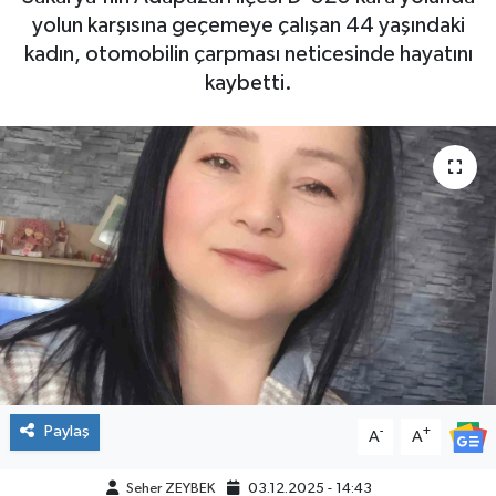
yolun karşısına geçemeye çalışan 44 yaşındaki
kadın, otomobilin çarpması neticesinde hayatını
kaybetti.
Paylaş
-
+
A
A
Seher ZEYBEK
03.12.2025 - 14:43