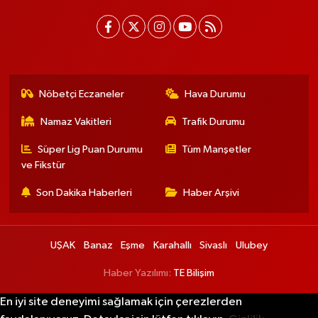
Nöbetçi Eczaneler
Hava Durumu
Namaz Vakitleri
Trafik Durumu
Süper Lig Puan Durumu
Tüm Manşetler
ve Fikstür
Son Dakika Haberleri
Haber Arşivi
UŞAK
Banaz
Eşme
Karahallı
Sivaslı
Ulubey
Haber Yazılımı:
TE Bilişim
En iyi site deneyimi sağlamak için çerezlerden