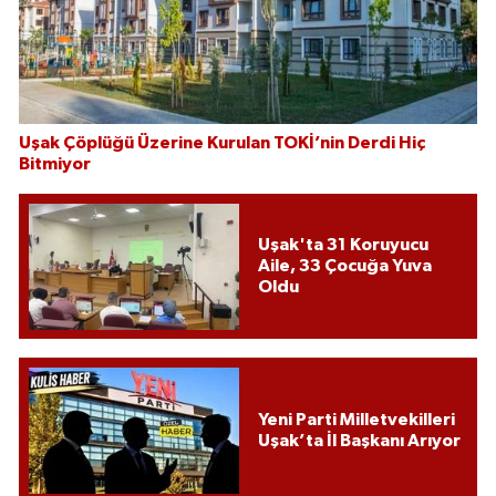
Uşak Çöplüğü Üzerine Kurulan TOKİ’nin Derdi Hiç
Bitmiyor
Uşak'ta 31 Koruyucu
Aile, 33 Çocuğa Yuva
Oldu
Yeni Parti Milletvekilleri
Uşak’ta İl Başkanı Arıyor