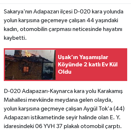
Sakarya'nın Adapazarı ilçesi D-020 kara yolunda
yolun karşısına geçemeye çalışan 44 yaşındaki
kadın, otomobilin çarpması neticesinde hayatını
kaybetti.
Uşak’ın Yaşamışlar
Köyünde 2 katlı Ev Kül
Oldu
D-020 Adapazarı-Kaynarca kara yolu Karakamış
Mahallesi mevkiinde meydana gelen olayda,
yolun karşısına geçmeye çalışan Aygül Tok'a (44)
Adapazarı istikametinde seyir halinde olan E. Y.
idaresindeki 06 YVH 37 plakalı otomobil çarptı.