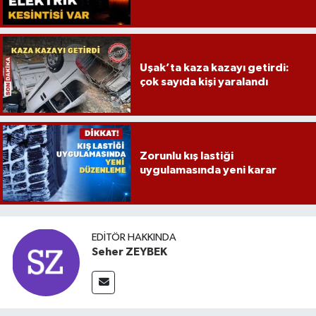
Uşak’ta kaza kazayı getirdi:
çok sayıda kişi yaralandı
Zorunlu kış lastiği
uygulamasında yeni karar
EDITÖR HAKKINDA
Seher ZEYBEK