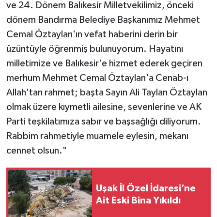
ve 24. Dönem Balıkesir Milletvekilimiz, önceki
dönem Bandırma Belediye Başkanımız Mehmet
Cemal Öztaylan'ın vefat haberini derin bir
üzüntüyle öğrenmiş bulunuyorum. Hayatını
milletimize ve Balıkesir'e hizmet ederek geçiren
merhum Mehmet Cemal Öztaylan'a Cenab-ı
Allah'tan rahmet; başta Sayın Ali Taylan Öztaylan
olmak üzere kıymetli ailesine, sevenlerine ve AK
Parti teşkilatımıza sabır ve başsağlığı diliyorum.
Rabbim rahmetiyle muamele eylesin, mekanı
cennet olsun."
Uşak İl Özel İdaresi’ne
Ait Eski Bina Yıkıldı