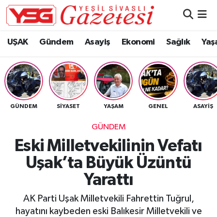
Nöbetçi Eczaneler
UŞAK
Gündem
Asayiş
Ekonomi
Sağlık
Yaş
Hava Durumu
Namaz Vakitleri
GÜNDEM
SIYASET
YAŞAM
GENEL
ASAYIŞ
Trafik Durumu
GÜNDEM
Süper Lig Puan Durumu ve Fikstür
Eski Milletvekilinin Vefatı
Uşak’ta Büyük Üzüntü
Tüm Manşetler
Yarattı
Son Dakika Haberleri
AK Parti Uşak Milletvekili Fahrettin Tuğrul,
Haber Arşivi
hayatını kaybeden eski Balıkesir Milletvekili ve