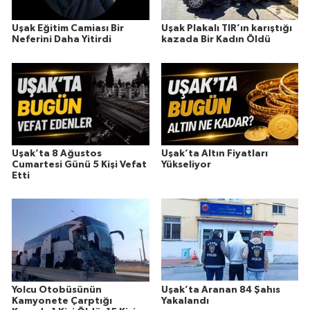
Uşak Eğitim Camiası Bir
Uşak Plakalı TIR’ın karıştığı
Neferini Daha Yitirdi
kazada Bir Kadın Öldü
Uşak’ta 8 Ağustos
Uşak’ta Altın Fiyatları
Cumartesi Günü 5 Kişi Vefat
Yükseliyor
Etti
Yolcu Otobüsünün
Uşak’ta Aranan 84 Şahıs
Kamyonete Çarptığı
Yakalandı