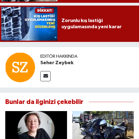
Zorunlu kış lastiği
uygulamasında yeni karar
EDITÖR HAKKINDA
Seher Zeybek
Bunlar da ilginizi çekebilir