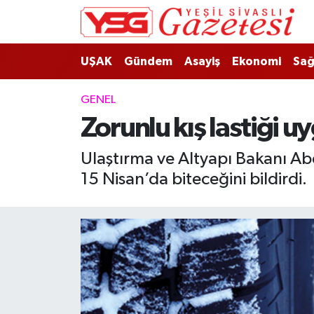
Nöbetçi Eczaneler
UŞAK
Gündem
Asayiş
Ekonomi
Sağ
Hava Durumu
GENEL
Zorunlu kış lastiği 
Namaz Vakitleri
Ulaştırma ve Altyapı Bakanı Ab
Trafik Durumu
15 Nisan’da biteceğini bildirdi.
Süper Lig Puan Durumu ve Fikstür
Tüm Manşetler
Son Dakika Haberleri
Haber Arşivi