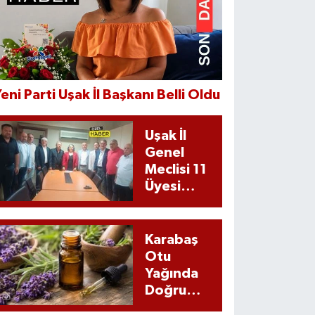
eni Parti Uşak İl Başkanı Belli Oldu
Uşak İl
Genel
Meclisi 11
Üyesi
CHP’den
istifa Etti
Karabaş
Otu
Yağında
Doğru
Kullanım