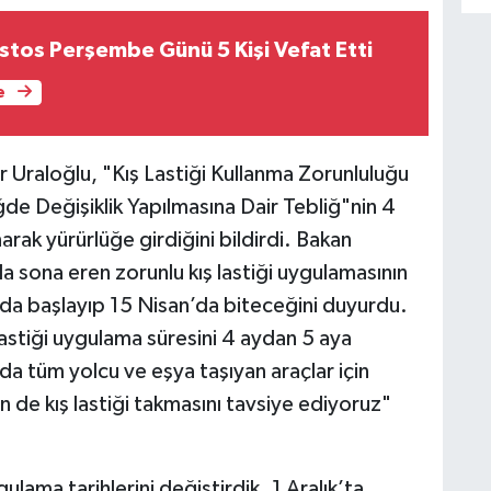
stos Perşembe Günü 5 Kişi Vefat Etti
e
r Uraloğlu, "Kış Lastiği Kullanma Zorunluluğu
iğde Değişiklik Yapılmasına Dair Tebliğ"nin 4
rak yürürlüğe girdiğini bildirdi. Bakan
da sona eren zorunlu kış lastiği uygulamasının
da başlayıp 15 Nisan’da biteceğini duyurdu.
astiği uygulama süresini 4 aydan 5 aya
da tüm yolcu ve eşya taşıyan araçlar için
n de kış lastiği takmasını tavsiye ediyoruz"
ulama tarihlerini değiştirdik. 1 Aralık’ta