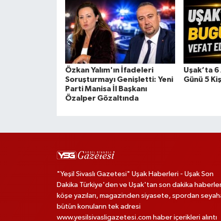
Özkan Yalım'ın İfadeleri
Uşak’ta 
Soruşturmayı Genişletti: Yeni
Günü 5 Kiş
Parti Manisa İl Başkanı
Özalper Gözaltında
"Yeşil Sivaslı Gazetesi" Uşak Haberleri - Uşak Son
Dakika Türkiye'den ve Uşak'tan son dakika haberler
köşe yazıları, magazinden siyasete, spordan seya
bütün konuların tek adresi
www.yesilsivasligazetesi.com haber içerikleri alıntı