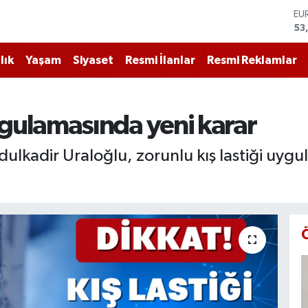
ST
61
G.
68
lık
Yaşam
Siyaset
Resmi İlanlar
Resmi Reklamlar
Bİ
14
BI
79
uygulamasında yeni karar
DO
45
dulkadir Uraloğlu, zorunlu kış lastiği uyg
EU
53