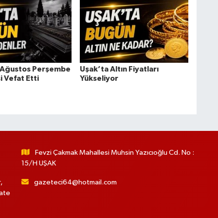
6 Ağustos Perşembe
Uşak’ta Altın Fiyatları
i Vefat Etti
Yükseliyor
Fevzi Çakmak Mahallesi Muhsin Yazıcıoğlu Cd. No :
15/H UŞAK
,
gazeteci64@hotmail.com
hate