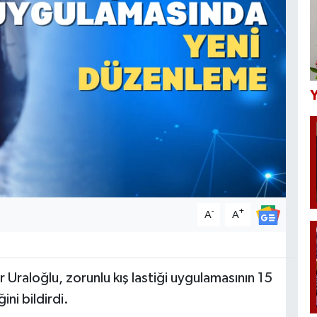
Y
-
+
A
A
 Uraloğlu, zorunlu kış lastiği uygulamasının 15
ni bildirdi.