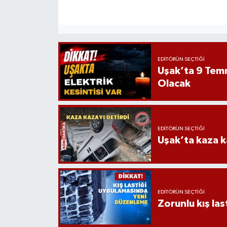
EDITÖRÜN SEÇTIĞI
Uşak’ta 9 Tem
Olacak
EDITÖRÜN SEÇTIĞI
Uşak’ta kaza ka
EDITÖRÜN SEÇTIĞI
Zorunlu kış la