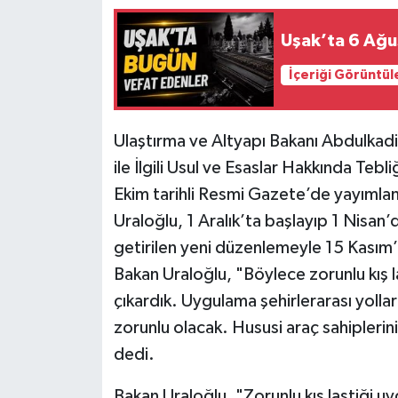
Uşak’ta 6 Ağu
İçeriği Görüntül
Ulaştırma ve Altyapı Bakanı Abdulkadi
ile İlgili Usul ve Esaslar Hakkında Tebl
Ekim tarihli Resmi Gazete’de yayımlana
Uraloğlu, 1 Aralık’ta başlayıp 1 Nisan’
getirilen yeni düzenlemeyle 15 Kasım’
Bakan Uraloğlu, "Böylece zorunlu kış l
çıkardık. Uygulama şehirlerarası yollar
zorunlu olacak. Hususi araç sahiplerini
dedi.
Bakan Uraloğlu, "Zorunlu kış lastiği uyg