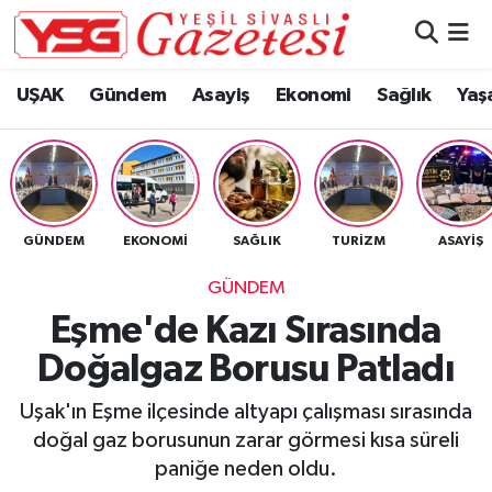
Nöbetçi Eczaneler
UŞAK
Gündem
Asayiş
Ekonomi
Sağlık
Yaş
Hava Durumu
Namaz Vakitleri
GÜNDEM
EKONOMI
SAĞLIK
TURIZM
ASAYIŞ
Trafik Durumu
GÜNDEM
Süper Lig Puan Durumu ve Fikstür
Eşme'de Kazı Sırasında
Doğalgaz Borusu Patladı
Tüm Manşetler
Uşak'ın Eşme ilçesinde altyapı çalışması sırasında
Son Dakika Haberleri
doğal gaz borusunun zarar görmesi kısa süreli
paniğe neden oldu.
Haber Arşivi