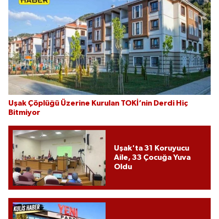
Uşak Çöplüğü Üzerine Kurulan TOKİ’nin Derdi Hiç
Bitmiyor
Uşak'ta 31 Koruyucu
Aile, 33 Çocuğa Yuva
Oldu