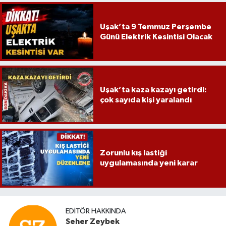
Uşak’ta 9 Temmuz Perşembe
Günü Elektrik Kesintisi Olacak
Uşak’ta kaza kazayı getirdi:
çok sayıda kişi yaralandı
Zorunlu kış lastiği
uygulamasında yeni karar
EDITÖR HAKKINDA
Seher Zeybek