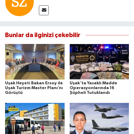
Bunlar da ilginizi çekebilir
Uşak Heyeti Bakan Ersoy ile
Uşak'ta Yasaklı Madde
Uşak Turizm Master Planı’nı
Operasyonlarında 16
Görüştü
Şüpheli Tutuklandı