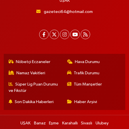
UŞAK
gazeteci64@hotmail.com
Nöbetçi Eczaneler
Hava Durumu
Namaz Vakitleri
Trafik Durumu
Süper Lig Puan Durumu
Tüm Manşetler
ve Fikstür
Son Dakika Haberleri
Haber Arşivi
UŞAK
Banaz
Eşme
Karahallı
Sivaslı
Ulubey