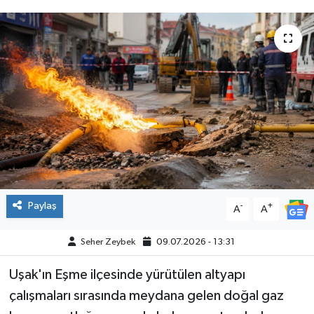
Paylaş
-
+
A
A
Seher Zeybek
09.07.2026 - 13:31
Uşak'ın Eşme ilçesinde yürütülen altyapı
çalışmaları sırasında meydana gelen doğal gaz