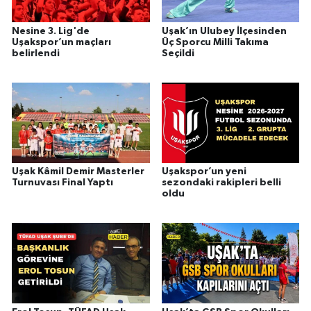
Nesine 3. Lig'de
Uşak’ın Ulubey İlçesinden
Uşakspor’un maçları
Üç Sporcu Milli Takıma
belirlendi
Seçildi
Uşak Kâmil Demir Masterler
Uşakspor’un yeni
Turnuvası Final Yaptı
sezondaki rakipleri belli
oldu