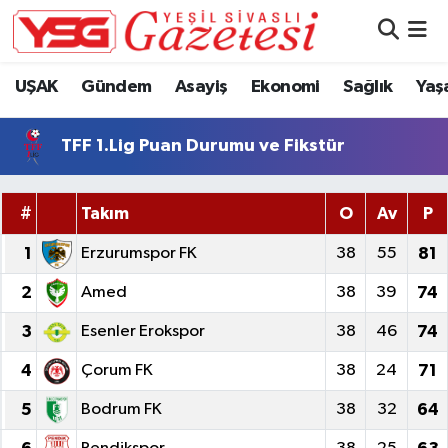
Nöbetçi Eczaneler
UŞAK
Gündem
Asayiş
Ekonomi
Sağlık
Yaş
Hava Durumu
TFF 1.Lig Puan Durumu ve Fikstür
Namaz Vakitleri
#
Takım
O
Av
P
Trafik Durumu
1
Erzurumspor FK
38
55
81
Süper Lig Puan Durumu ve Fikstür
2
Amed
38
39
74
Tüm Manşetler
3
Esenler Erokspor
38
46
74
4
Çorum FK
38
24
71
Son Dakika Haberleri
5
Bodrum FK
38
32
64
Haber Arşivi