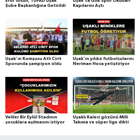
Erol Tosun, TÜFAD Uşak
Uşak’ta GSB Spor Okulları
Şube Başkanlığına Getirildi
Kapılarını Açtı
Uşak’ın Komşusu Atlı Cirit
Uşak’ın yıldız futbolcularını
Sporunda şampiyon oldu
Neriman Hoca yetiştiriyor
Veliler Bir Eylül Stadının
Uşaklı Kaleci gözünü Milli
çocuklara açılmasını istiyor
Takıma ve süper lige dikti