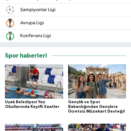
Şampiyonlar Ligi
Avrupa Ligi
Konferans Ligi
Spor haberleri
Uşak Belediyesi Yaz
Gençlik ve Spor
Okullarında Keyifli Saatler
Bakanlığından Gençlere
Ücretsiz Müzekart Desteği!