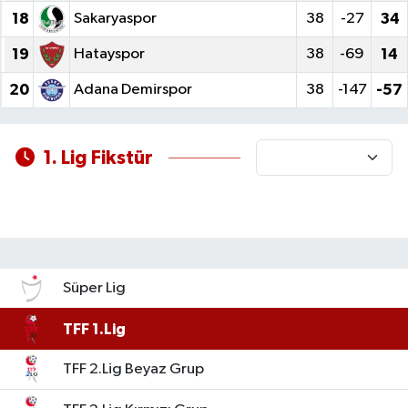
18
Sakaryaspor
38
-27
34
19
Hatayspor
38
-69
14
20
Adana Demirspor
38
-147
-57
1. Lig Fikstür
Süper Lig
TFF 1.Lig
TFF 2.Lig Beyaz Grup