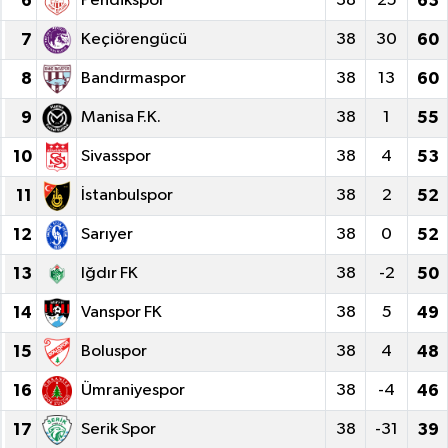
6
Pendikspor
38
25
63
7
Keçiörengücü
38
30
60
8
Bandırmaspor
38
13
60
9
Manisa F.K.
38
1
55
10
Sivasspor
38
4
53
11
İstanbulspor
38
2
52
12
Sarıyer
38
0
52
13
Iğdır FK
38
-2
50
14
Vanspor FK
38
5
49
15
Boluspor
38
4
48
16
Ümraniyespor
38
-4
46
17
Serik Spor
38
-31
39