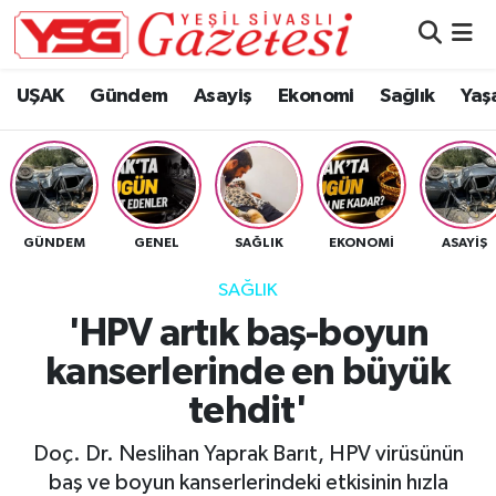
Nöbetçi Eczaneler
UŞAK
Gündem
Asayiş
Ekonomi
Sağlık
Yaş
Hava Durumu
Namaz Vakitleri
GÜNDEM
GENEL
SAĞLIK
EKONOMI
ASAYIŞ
Trafik Durumu
SAĞLIK
Süper Lig Puan Durumu ve Fikstür
'HPV artık baş-boyun
kanserlerinde en büyük
Tüm Manşetler
tehdit'
Son Dakika Haberleri
Doç. Dr. Neslihan Yaprak Barıt, HPV virüsünün
Haber Arşivi
baş ve boyun kanserlerindeki etkisinin hızla