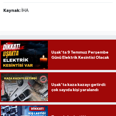
Kaynak:
İHA
Uşak’ta 9 Temmuz Perşembe
Günü Elektrik Kesintisi Olacak
Uşak’ta kaza kazayı getirdi:
çok sayıda kişi yaralandı