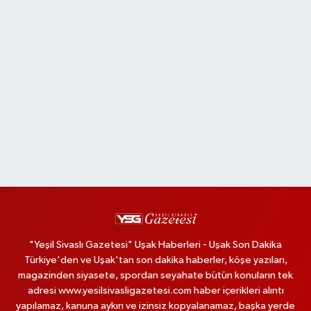
"Yeşil Sivaslı Gazetesi" Uşak Haberleri - Uşak Son Dakika
Türkiye'den ve Uşak'tan son dakika haberler, köşe yazıları,
magazinden siyasete, spordan seyahate bütün konuların tek
adresi www.yesilsivasligazetesi.com haber içerikleri alıntı
yapılamaz, kanuna aykırı ve izinsiz kopyalanamaz, başka yerde