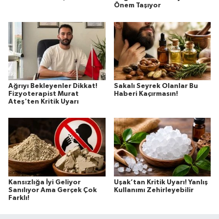
Önem Taşıyor
Ağrıyı Bekleyenler Dikkat!
Sakalı Seyrek Olanlar Bu
Fizyoterapist Murat
Haberi Kaçırmasın!
Ateş'ten Kritik Uyarı
Kansızlığa İyi Geliyor
Uşak’tan Kritik Uyarı! Yanlış
Sanılıyor Ama Gerçek Çok
Kullanımı Zehirleyebilir
Farklı!