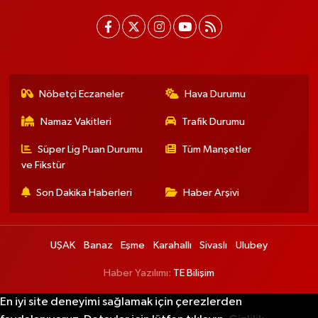
Nöbetçi Eczaneler
Hava Durumu
Namaz Vakitleri
Trafik Durumu
Süper Lig Puan Durumu
Tüm Manşetler
ve Fikstür
Son Dakika Haberleri
Haber Arşivi
UŞAK
Banaz
Eşme
Karahallı
Sivaslı
Ulubey
Haber Yazılımı:
TE Bilişim
En iyi site deneyimi sağlamak için çerezlerden