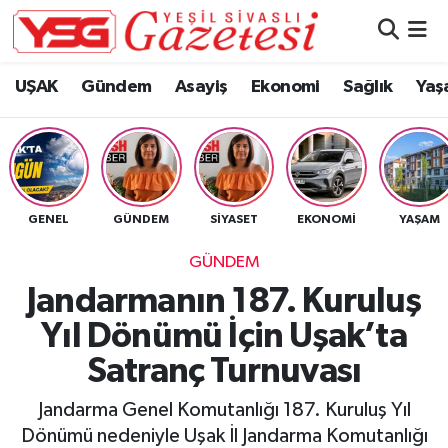
Nöbetçi Eczaneler
UŞAK
Gündem
Asayiş
Ekonomi
Sağlık
Yaş
Hava Durumu
Namaz Vakitleri
GENEL
GÜNDEM
SIYASET
EKONOMI
YAŞAM
Trafik Durumu
GÜNDEM
Süper Lig Puan Durumu ve Fikstür
Jandarmanın 187. Kuruluş
Yıl Dönümü İçin Uşak’ta
Tüm Manşetler
Satranç Turnuvası
Son Dakika Haberleri
Jandarma Genel Komutanlığı 187. Kuruluş Yıl
Haber Arşivi
Dönümü nedeniyle Uşak İl Jandarma Komutanlığı