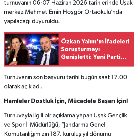
turnuvanın 06-07 Haziran 2026 tarihlerinde Uşak
merkez Mehmet Emin Hoşgör Ortaokulu’nda
yapılacağı duyuruldu.
Özkan Yalım'ın İfadeleri
Soruşturmayı
Genişletti: Yeni Parti
Manisa İl Başkanı
Özalper Gözaltında
Turnuvanın son başvuru tarihi bugün saat 17.00
olarak açıkladı.
Hamleler Dostluk İçin, Mücadele Başarı İçin!
Turnuvayla ilgili bir açıklama yapan Uşak Gençlik
ve Spor İl Müdürlüğü, “Jandarma Genel
Komutanlığımızın 187. kuruluş yıl dönümü