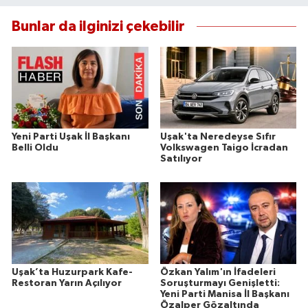
Bunlar da ilginizi çekebilir
Yeni Parti Uşak İl Başkanı
Uşak'ta Neredeyse Sıfır
Belli Oldu
Volkswagen Taigo İcradan
Satılıyor
Uşak’ta Huzurpark Kafe-
Özkan Yalım'ın İfadeleri
Restoran Yarın Açılıyor
Soruşturmayı Genişletti:
Yeni Parti Manisa İl Başkanı
Özalper Gözaltında