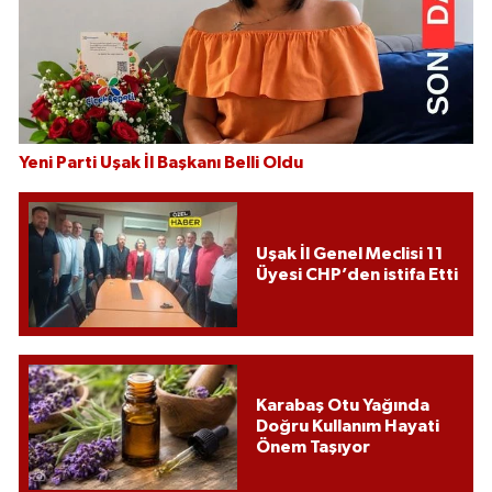
Yeni Parti Uşak İl Başkanı Belli Oldu
Uşak İl Genel Meclisi 11
Üyesi CHP’den istifa Etti
Karabaş Otu Yağında
Doğru Kullanım Hayati
Önem Taşıyor