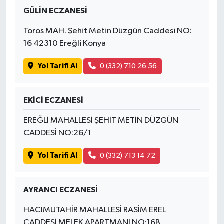
GÜLİN ECZANESİ
Toros MAH. Şehit Metin Düzgün Caddesi NO:
16 42310 Ereğli Konya
Yol Tarifi Al
0 (332) 710 26 56
EKİCİ ECZANESİ
EREĞLİ MAHALLESİ ŞEHİT METİN DÜZGÜN
CADDESİ NO:26/1
Yol Tarifi Al
0 (332) 713 14 72
AYRANCI ECZANESİ
HACIMUTAHİR MAHALLESİ RASİM EREL
CADDESİ MELEK APARTMANI NO:16B