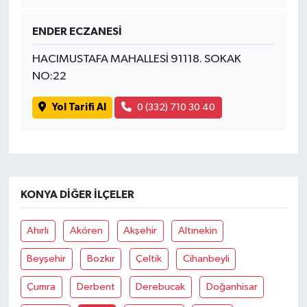
ENDER ECZANESİ
HACIMUSTAFA MAHALLESİ 91118. SOKAK
NO:22
Yol Tarifi Al
0 (332) 710 30 40
KONYA DIĞER İLÇELER
Ahırlı
Akören
Akşehir
Altınekin
Beyşehir
Bozkır
Çeltik
Cihanbeyli
Çumra
Derbent
Derebucak
Doğanhisar