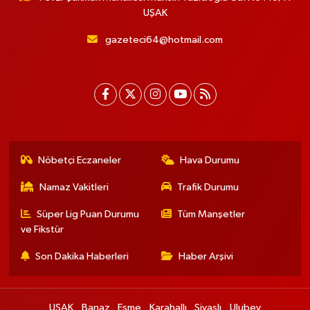
UŞAK
gazeteci64@hotmail.com
Nöbetçi Eczaneler
Hava Durumu
Namaz Vakitleri
Trafik Durumu
Süper Lig Puan Durumu
Tüm Manşetler
ve Fikstür
Son Dakika Haberleri
Haber Arşivi
UŞAK
Banaz
Eşme
Karahallı
Sivaslı
Ulubey