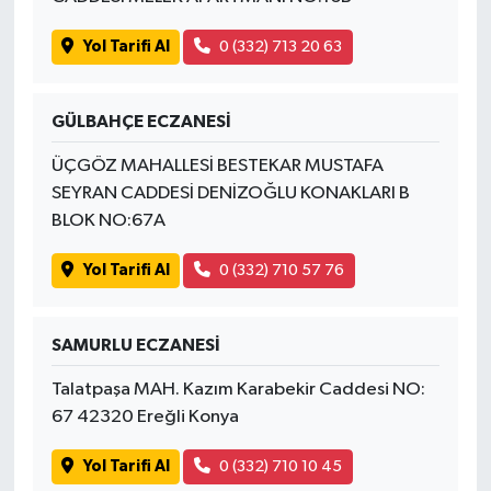
Yol Tarifi Al
0 (332) 713 20 63
GÜLBAHÇE ECZANESİ
ÜÇGÖZ MAHALLESİ BESTEKAR MUSTAFA
SEYRAN CADDESİ DENİZOĞLU KONAKLARI B
BLOK NO:67A
Yol Tarifi Al
0 (332) 710 57 76
SAMURLU ECZANESİ
Talatpaşa MAH. Kazım Karabekir Caddesi NO:
67 42320 Ereğli Konya
Yol Tarifi Al
0 (332) 710 10 45