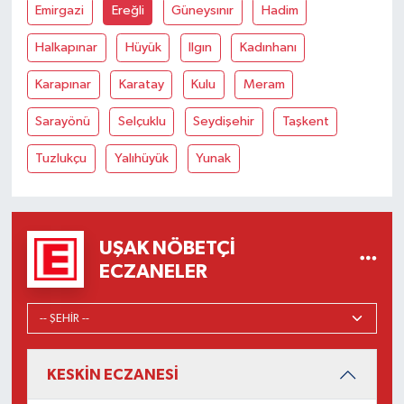
Emirgazi
Ereğli
Güneysınır
Hadim
Halkapınar
Hüyük
Ilgın
Kadınhanı
Karapınar
Karatay
Kulu
Meram
Sarayönü
Selçuklu
Seydişehir
Taşkent
Tuzlukçu
Yalıhüyük
Yunak
UŞAK NÖBETÇI
ECZANELER
KESKİN ECZANESİ