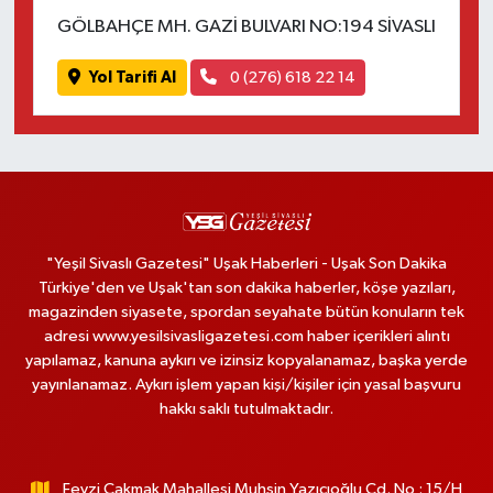
GÖLBAHÇE MH. GAZİ BULVARI NO:194 SİVASLI
Yol Tarifi Al
0 (276) 618 22 14
"Yeşil Sivaslı Gazetesi" Uşak Haberleri - Uşak Son Dakika
Türkiye'den ve Uşak'tan son dakika haberler, köşe yazıları,
magazinden siyasete, spordan seyahate bütün konuların tek
adresi www.yesilsivasligazetesi.com haber içerikleri alıntı
yapılamaz, kanuna aykırı ve izinsiz kopyalanamaz, başka yerde
yayınlanamaz. Aykırı işlem yapan kişi/kişiler için yasal başvuru
hakkı saklı tutulmaktadır.
Fevzi Çakmak Mahallesi Muhsin Yazıcıoğlu Cd. No : 15/H