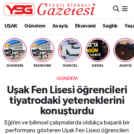
Nöbetçi Eczaneler
UŞAK
Gündem
Asayiş
Ekonomi
Sağlık
Yaş
Hava Durumu
Namaz Vakitleri
GÜNDEM
EKONOMI
GÜNCEL
GENEL
ASAYIŞ
Trafik Durumu
GÜNDEM
Süper Lig Puan Durumu ve Fikstür
Uşak Fen Lisesi öğrencileri
tiyatrodaki yeteneklerini
Tüm Manşetler
konuşturdu
Son Dakika Haberleri
Eğitim ve bilimsel çalışmalarda oldukça başarılı bir
Haber Arşivi
performans gösteren Uşak Fen Lisesi öğrencileri