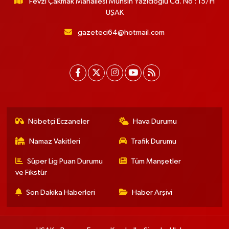
Fevzi Çakmak Mahallesi Muhsin Yazıcıoğlu Cd. No : 15/H
UŞAK
gazeteci64@hotmail.com
Nöbetçi Eczaneler
Hava Durumu
Namaz Vakitleri
Trafik Durumu
Süper Lig Puan Durumu
Tüm Manşetler
ve Fikstür
Son Dakika Haberleri
Haber Arşivi