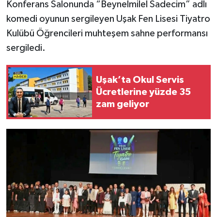
Konferans Salonunda “Beynelmilel Sadecim” adlı
komedi oyunun sergileyen Uşak Fen Lisesi Tiyatro
Kulübü Öğrencileri muhteşem sahne performansı
sergiledi.
Uşak’ta Okul Servis
Ücretlerine yüzde 35
zam geliyor