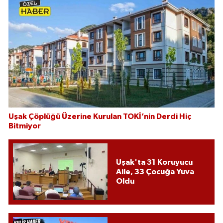
Uşak Çöplüğü Üzerine Kurulan TOKİ’nin Derdi Hiç
Bitmiyor
Uşak'ta 31 Koruyucu
Aile, 33 Çocuğa Yuva
Oldu