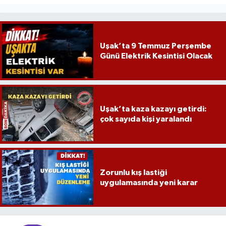
Uşak’ta 9 Temmuz Perşembe
Günü Elektrik Kesintisi Olacak
Uşak’ta kaza kazayı getirdi:
çok sayıda kişi yaralandı
Zorunlu kış lastiği
uygulamasında yeni karar