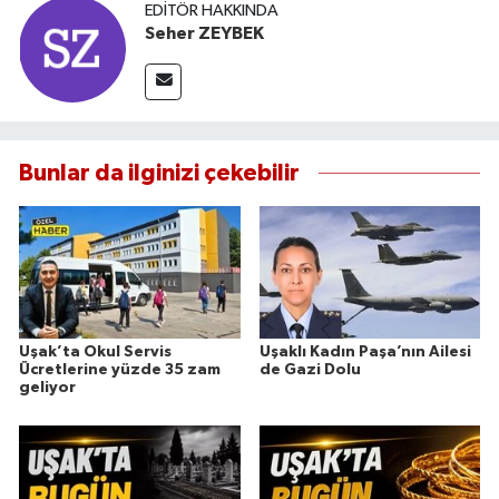
EDITÖR HAKKINDA
Seher ZEYBEK
Bunlar da ilginizi çekebilir
Uşak’ta Okul Servis
Uşaklı Kadın Paşa’nın Ailesi
Ücretlerine yüzde 35 zam
de Gazi Dolu
geliyor