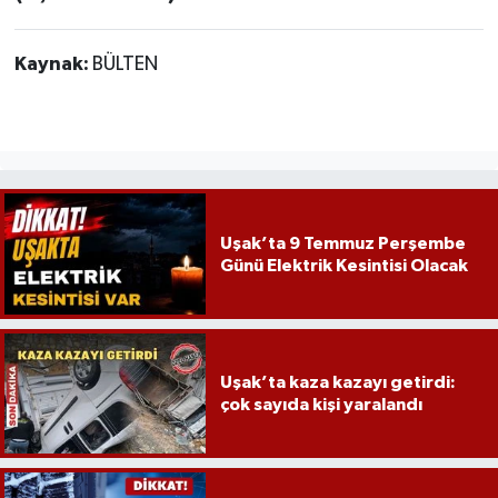
Kaynak:
BÜLTEN
Uşak’ta 9 Temmuz Perşembe
Günü Elektrik Kesintisi Olacak
Uşak’ta kaza kazayı getirdi:
çok sayıda kişi yaralandı