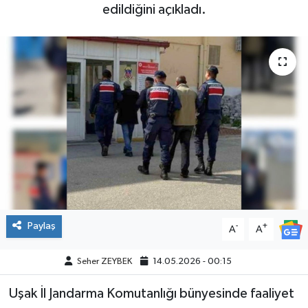
edildiğini açıkladı.
Paylaş
-
+
A
A
Seher ZEYBEK
14.05.2026 - 00:15
Uşak İl Jandarma Komutanlığı bünyesinde faaliyet