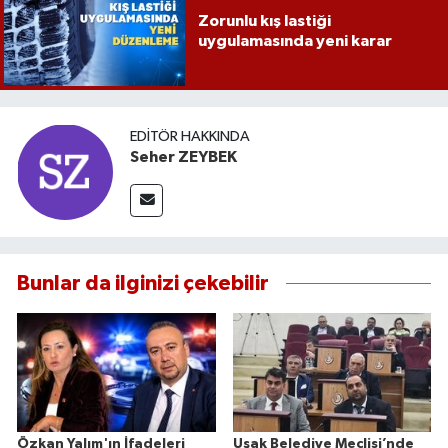
Zorunlu kış lastiği
uygulamasında yeni karar
EDITÖR HAKKINDA
Seher ZEYBEK
Bunlar da ilginizi çekebilir
Özkan Yalım'ın İfadeleri
Uşak Belediye Meclisi’nde