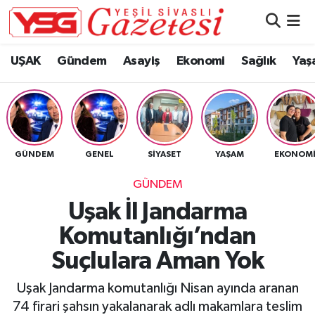
Nöbetçi Eczaneler
UŞAK
Gündem
Asayiş
Ekonomi
Sağlık
Yaş
Hava Durumu
Namaz Vakitleri
GÜNDEM
GENEL
SIYASET
YAŞAM
EKONOM
Trafik Durumu
GÜNDEM
Süper Lig Puan Durumu ve Fikstür
Uşak İl Jandarma
Komutanlığı’ndan
Tüm Manşetler
Suçlulara Aman Yok
Son Dakika Haberleri
Uşak Jandarma komutanlığı Nisan ayında aranan
Haber Arşivi
74 firari şahsın yakalanarak adlı makamlara teslim