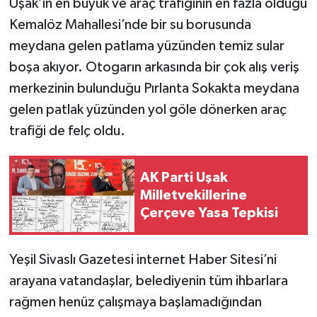
Uşak’ın en büyük ve araç trafiğinin en fazla olduğu
Kemalöz Mahallesi’nde bir su borusunda
meydana gelen patlama yüzünden temiz sular
boşa akıyor. Otogarın arkasında bir çok alış veriş
merkezinin bulunduğu Pırlanta Sokakta meydana
gelen patlak yüzünden yol göle dönerken araç
trafiği de felç oldu.
AK Parti Uşak
Milletvekillerine
Çerçeve Yasa Tepkisi
Yeşil Sivaslı Gazetesi internet Haber Sitesi’ni
arayana vatandaşlar, belediyenin tüm ihbarlara
rağmen henüz çalışmaya başlamadığından