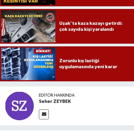
Uşak’ta kaza kazayı getirdi:
çok sayıda kişi yaralandı
Zorunlu kış lastiği
uygulamasında yeni karar
EDITÖR HAKKINDA
Seher ZEYBEK