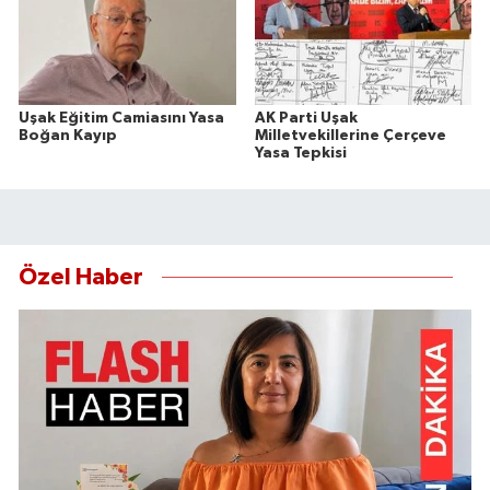
Uşak Eğitim Camiasını Yasa
AK Parti Uşak
Boğan Kayıp
Milletvekillerine Çerçeve
Yasa Tepkisi
Özel Haber