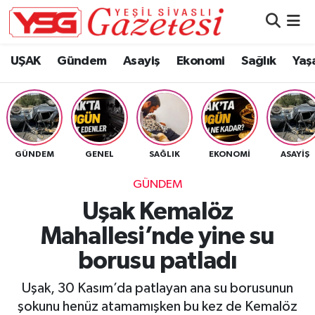
Nöbetçi Eczaneler
UŞAK
Gündem
Asayiş
Ekonomi
Sağlık
Yaş
Hava Durumu
Namaz Vakitleri
GÜNDEM
GENEL
SAĞLIK
EKONOMI
ASAYIŞ
Trafik Durumu
GÜNDEM
Süper Lig Puan Durumu ve Fikstür
Uşak Kemalöz
Mahallesi’nde yine su
Tüm Manşetler
borusu patladı
Son Dakika Haberleri
Uşak, 30 Kasım’da patlayan ana su borusunun
Haber Arşivi
şokunu henüz atamamışken bu kez de Kemalöz