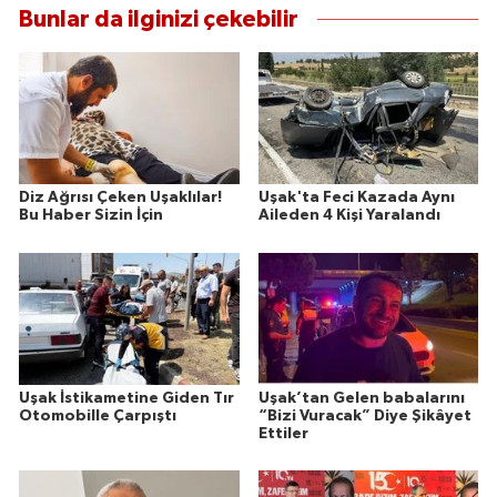
Bunlar da ilginizi çekebilir
Diz Ağrısı Çeken Uşaklılar!
Uşak'ta Feci Kazada Aynı
Bu Haber Sizin İçin
Aileden 4 Kişi Yaralandı
Uşak İstikametine Giden Tır
Uşak’tan Gelen babalarını
Otomobille Çarpıştı
“Bizi Vuracak” Diye Şikâyet
Ettiler