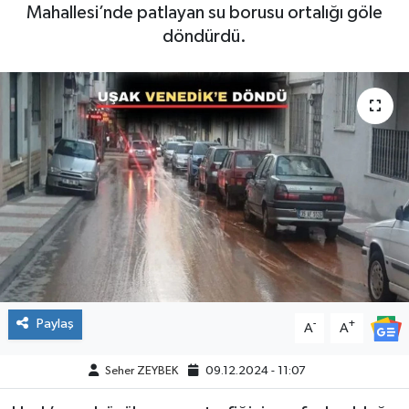
Mahallesi’nde patlayan su borusu ortalığı göle
döndürdü.
Paylaş
-
+
A
A
Seher ZEYBEK
09.12.2024 - 11:07