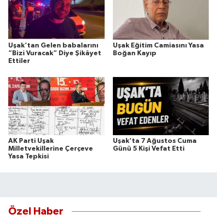
Uşak’tan Gelen babalarını
Uşak Eğitim Camiasını Yasa
“Bizi Vuracak” Diye Şikâyet
Boğan Kayıp
Ettiler
AK Parti Uşak
Uşak’ta 7 Ağustos Cuma
Milletvekillerine Çerçeve
Günü 5 Kişi Vefat Etti
Yasa Tepkisi
Özel Haber