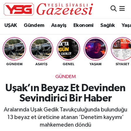
Nöbetçi Eczaneler
UŞAK
Gündem
Asayiş
Ekonomi
Sağlık
Yaş
Hava Durumu
Namaz Vakitleri
GÜNDEM
ASAYIŞ
GENEL
YAŞAM
SIYASET
Trafik Durumu
GÜNDEM
Süper Lig Puan Durumu ve Fikstür
Uşak’ın Beyaz Et Devinden
Sevindirici Bir Haber
Tüm Manşetler
Aralarında Uşak Gedik Tavukçuluğunda bulunduğu
Son Dakika Haberleri
13 beyaz et üreticine atanan ‘Denetim kayyımı’
mahkemeden döndü
Haber Arşivi