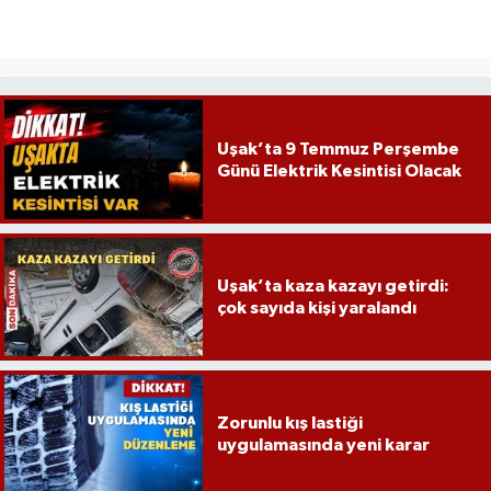
Uşak’ta 9 Temmuz Perşembe
Günü Elektrik Kesintisi Olacak
Uşak’ta kaza kazayı getirdi:
çok sayıda kişi yaralandı
Zorunlu kış lastiği
uygulamasında yeni karar