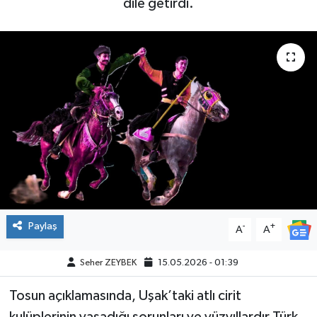
dile getirdi.
Paylaş
-
+
A
A
Seher ZEYBEK
15.05.2026 - 01:39
Tosun açıklamasında, Uşak’taki atlı cirit