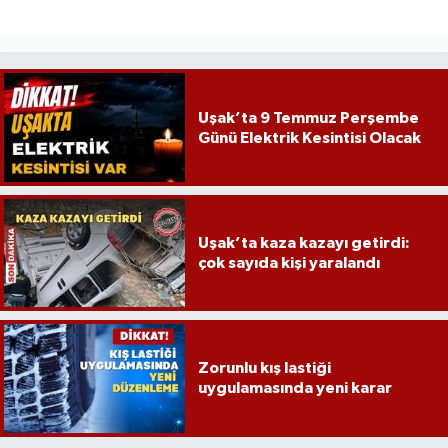
Uşak’ta 9 Temmuz Perşembe
Günü Elektrik Kesintisi Olacak
Uşak’ta kaza kazayı getirdi:
çok sayıda kişi yaralandı
Zorunlu kış lastiği
uygulamasında yeni karar