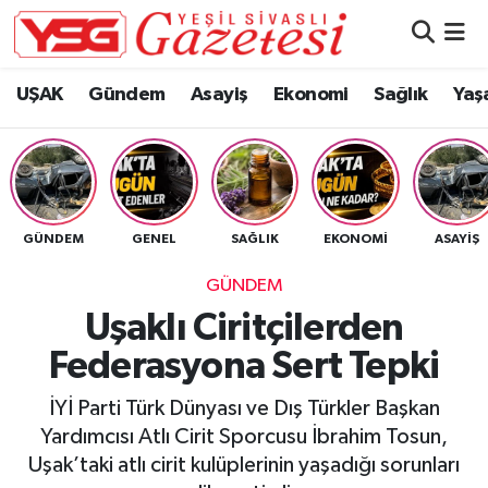
Nöbetçi Eczaneler
UŞAK
Gündem
Asayiş
Ekonomi
Sağlık
Yaş
Hava Durumu
Namaz Vakitleri
GÜNDEM
GENEL
SAĞLIK
EKONOMI
ASAYIŞ
Trafik Durumu
GÜNDEM
Süper Lig Puan Durumu ve Fikstür
Uşaklı Ciritçilerden
Federasyona Sert Tepki
Tüm Manşetler
İYİ Parti Türk Dünyası ve Dış Türkler Başkan
Son Dakika Haberleri
Yardımcısı Atlı Cirit Sporcusu İbrahim Tosun,
Uşak’taki atlı cirit kulüplerinin yaşadığı sorunları
Haber Arşivi