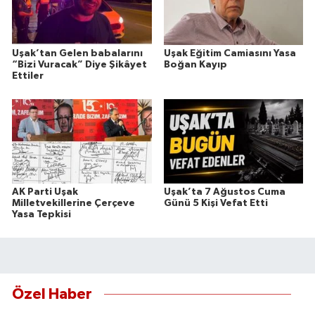
Uşak’tan Gelen babalarını
Uşak Eğitim Camiasını Yasa
“Bizi Vuracak” Diye Şikâyet
Boğan Kayıp
Ettiler
AK Parti Uşak
Uşak’ta 7 Ağustos Cuma
Milletvekillerine Çerçeve
Günü 5 Kişi Vefat Etti
Yasa Tepkisi
Özel Haber