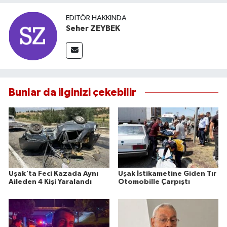
EDITÖR HAKKINDA
Seher ZEYBEK
Bunlar da ilginizi çekebilir
Uşak'ta Feci Kazada Aynı
Uşak İstikametine Giden Tır
Aileden 4 Kişi Yaralandı
Otomobille Çarpıştı