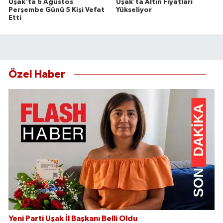
Uşak’ta 6 Ağustos
Uşak’ta Altın Fiyatları
Perşembe Günü 5 Kişi Vefat
Yükseliyor
Etti
Özel Haber
Yeni Parti Uşak İl Başkanı Belli Oldu