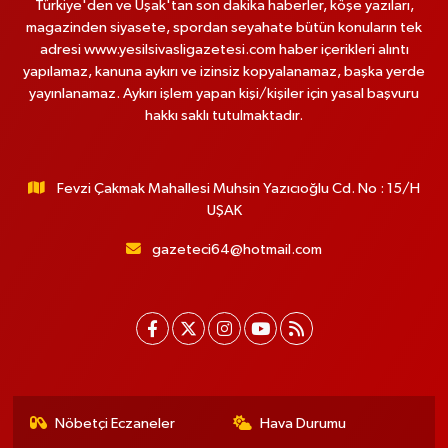
Türkiye'den ve Uşak'tan son dakika haberler, köşe yazıları,
magazinden siyasete, spordan seyahate bütün konuların tek
adresi www.yesilsivasligazetesi.com haber içerikleri alıntı
yapılamaz, kanuna aykırı ve izinsiz kopyalanamaz, başka yerde
yayınlanamaz. Aykırı işlem yapan kişi/kişiler için yasal başvuru
hakkı saklı tutulmaktadır.
Fevzi Çakmak Mahallesi Muhsin Yazıcıoğlu Cd. No : 15/H
UŞAK
gazeteci64@hotmail.com
Nöbetçi Eczaneler
Hava Durumu