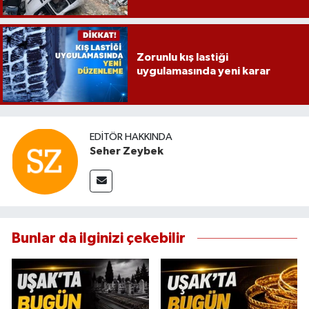
Zorunlu kış lastiği
uygulamasında yeni karar
EDITÖR HAKKINDA
Seher Zeybek
Bunlar da ilginizi çekebilir