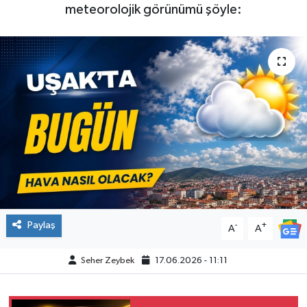
meteorolojik görünümü şöyle:
Paylaş
-
+
A
A
Seher Zeybek
17.06.2026 - 11:11