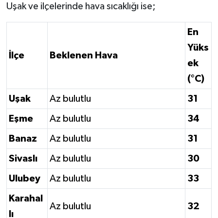
Uşak ve ilçelerinde hava sıcaklığı ise;
En
Yüks
İlçe
Beklenen Hava
ek
(°C)
Uşak
Az bulutlu
31
Eşme
Az bulutlu
34
Banaz
Az bulutlu
31
Sivaslı
Az bulutlu
30
Ulubey
Az bulutlu
33
Karahal
Az bulutlu
32
lı