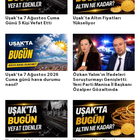
Uşak’ta 7 Ağustos Cuma
Uşak’ta Altın Fiyatları
Günü 5 Kişi Vefat Etti
Yükseliyor
Uşak’ta 7 Ağustos 2026
Özkan Yalım'ın İfadeleri
Cuma günü hava durumu
Soruşturmayı Genişletti:
nasıl?
Yeni Parti Manisa İl Başkanı
Özalper Gözaltında