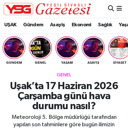
Nöbetçi Eczaneler
UŞAK
Gündem
Asayiş
Ekonomi
Sağlık
Yaş
Hava Durumu
Namaz Vakitleri
GÜNDEM
GENEL
YAŞAM
ASAYIŞ
SIYASET
Trafik Durumu
GENEL
Süper Lig Puan Durumu ve Fikstür
Uşak’ta 17 Haziran 2026
Çarşamba günü hava
Tüm Manşetler
durumu nasıl?
Son Dakika Haberleri
Meteoroloji 5. Bölge müdürlüğü tarafından
Haber Arşivi
yapılan son tahminlere göre bugün ilimizin