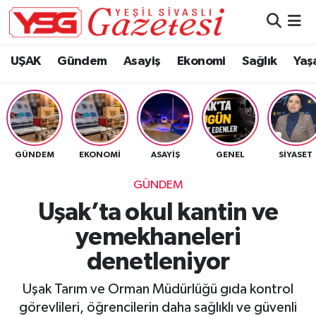
Nöbetçi Eczaneler
UŞAK
Gündem
Asayiş
Ekonomi
Sağlık
Yaş
Hava Durumu
Namaz Vakitleri
GÜNDEM
EKONOMI
ASAYIŞ
GENEL
SIYASET
Trafik Durumu
GÜNDEM
Süper Lig Puan Durumu ve Fikstür
Uşak’ta okul kantin ve
yemekhaneleri
Tüm Manşetler
denetleniyor
Son Dakika Haberleri
Uşak Tarım ve Orman Müdürlüğü gıda kontrol
Haber Arşivi
görevlileri, öğrencilerin daha sağlıklı ve güvenli