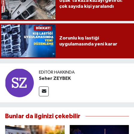
Uşak’ta kaza kazayı getirdi:
çok sayıda kişi yaralandı
Zorunlu kış lastiği
uygulamasında yeni karar
EDITÖR HAKKINDA
Seher ZEYBEK
Bunlar da ilginizi çekebilir