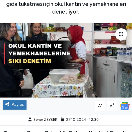
gıda tüketmesi için okul kantin ve yemekhaneleri
denetliyor.
Paylaş
-
+
A
A
Seher ZEYBEK
27.10.2024 - 12:36