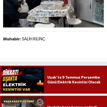
Muhabir:
SALİH KILINÇ
Uşak’ta 9 Temmuz Perşembe
Günü Elektrik Kesintisi Olacak