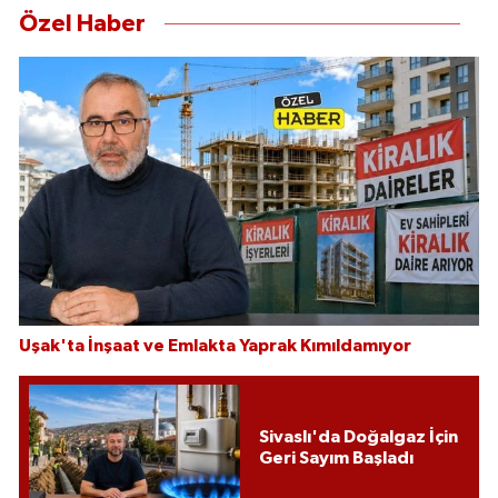
Özel Haber
Uşak'ta İnşaat ve Emlakta Yaprak Kımıldamıyor
Sivaslı'da Doğalgaz İçin
Geri Sayım Başladı