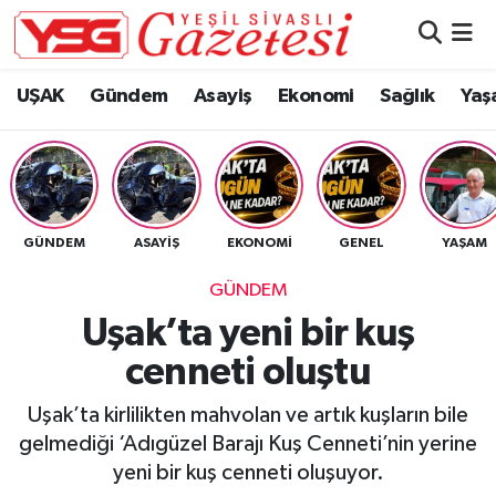
Nöbetçi Eczaneler
UŞAK
Gündem
Asayiş
Ekonomi
Sağlık
Yaş
Hava Durumu
Namaz Vakitleri
GÜNDEM
ASAYIŞ
EKONOMI
GENEL
YAŞAM
Trafik Durumu
GÜNDEM
Süper Lig Puan Durumu ve Fikstür
Uşak’ta yeni bir kuş
cenneti oluştu
Tüm Manşetler
Uşak’ta kirlilikten mahvolan ve artık kuşların bile
Son Dakika Haberleri
gelmediği ‘Adıgüzel Barajı Kuş Cenneti’nin yerine
yeni bir kuş cenneti oluşuyor.
Haber Arşivi