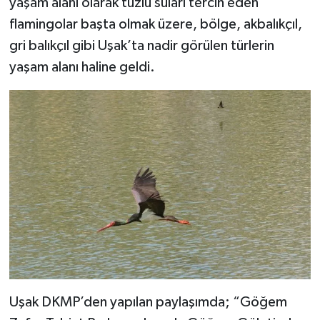
yaşam alanı olarak tuzlu suları tercih eden
flamingolar başta olmak üzere, bölge, akbalıkçıl,
gri balıkçıl gibi Uşak’ta nadir görülen türlerin
yaşam alanı haline geldi.
Uşak DKMP’den yapılan paylaşımda; “Göğem