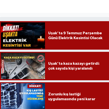
Uşak’ta 9 Temmuz Perşembe
Günü Elektrik Kesintisi Olacak
Uşak’ta kaza kazayı getirdi:
çok sayıda kişi yaralandı
Zorunlu kış lastiği
uygulamasında yeni karar