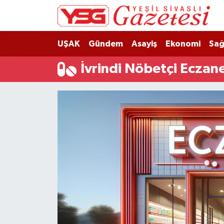
Nöbetçi Eczaneler
UŞAK
Gündem
Asayiş
Ekonomi
Sağ
Hava Durumu
İvrindi Nöbetçi Eczan
Namaz Vakitleri
Trafik Durumu
Süper Lig Puan Durumu ve Fikstür
Tüm Manşetler
Son Dakika Haberleri
Haber Arşivi