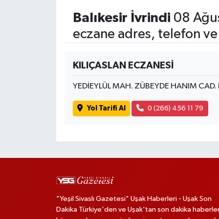
Balıkesir İvrindi
08 Ağus
eczane adres, telefon ve
KILIÇASLAN ECZANESİ
YEDİEYLÜL MAH. ZÜBEYDE HANIM CAD.
Yol Tarifi Al
0 (266) 456 11 79
"Yeşil Sivaslı Gazetesi" Uşak Haberleri - Uşak Son
Dakika Türkiye'den ve Uşak'tan son dakika haberler