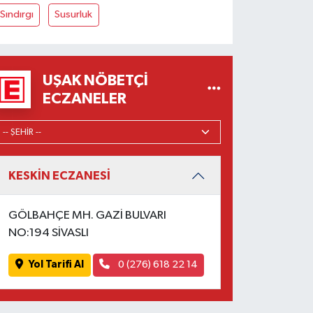
Sındırgı
Susurluk
UŞAK NÖBETÇI
ECZANELER
KESKİN ECZANESİ
GÖLBAHÇE MH. GAZİ BULVARI
NO:194 SİVASLI
Yol Tarifi Al
0 (276) 618 22 14