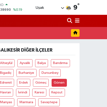
,38690
%0.19
°
9
Uşak
ERLİN
,60380
%0.18
ALTIN
62,09000
%0.19
ST100
.598,00
%0
TCOIN
.591,74
%-1.82
LAR
BALIKESIR DIĞER İLÇELER
,43620
%0.02
Altıeylül
Ayvalık
Balya
Bandırma
Bigadiç
Burhaniye
Dursunbey
Edremit
Erdek
Gömeç
Gönen
Havran
İvrindi
Karesi
Kepsut
Manyas
Marmara
Savaştepe