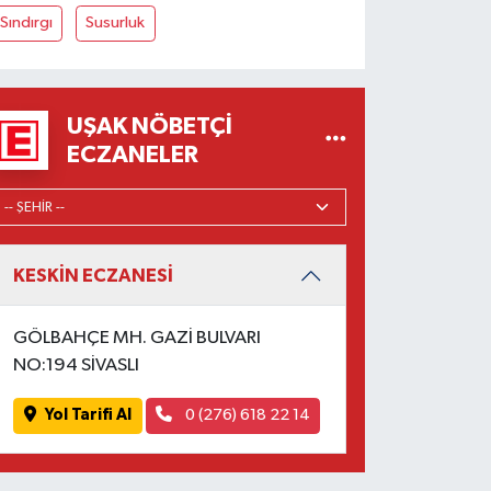
Sındırgı
Susurluk
UŞAK NÖBETÇI
ECZANELER
KESKİN ECZANESİ
GÖLBAHÇE MH. GAZİ BULVARI
NO:194 SİVASLI
Yol Tarifi Al
0 (276) 618 22 14