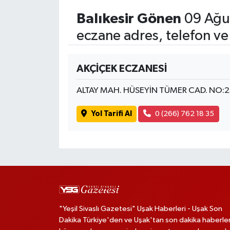
Balıkesir Gönen
09 Ağus
eczane adres, telefon ve
AKÇİÇEK ECZANESİ
ALTAY MAH. HÜSEYİN TÜMER CAD. NO:
Yol Tarifi Al
0 (266) 762 18 35
"Yeşil Sivaslı Gazetesi" Uşak Haberleri - Uşak Son
Dakika Türkiye'den ve Uşak'tan son dakika haberler