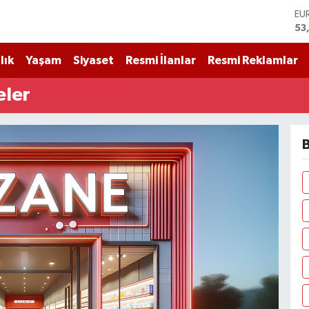
53
ST
61
G.
lık
Yaşam
Siyaset
Resmi İlanlar
Resmi Reklamlar
68
Bİ
eler
14
BI
79
DO
45