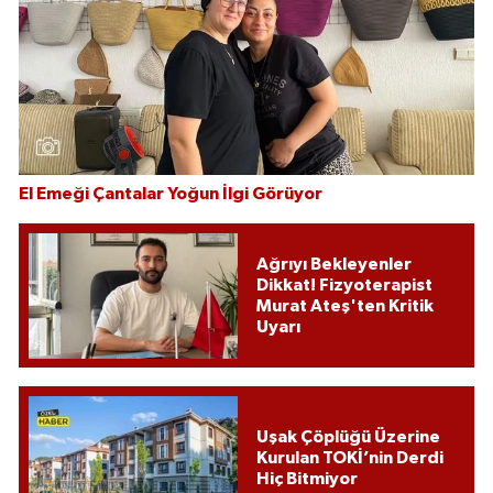
El Emeği Çantalar Yoğun İlgi Görüyor
Ağrıyı Bekleyenler
Dikkat! Fizyoterapist
Murat Ateş'ten Kritik
Uyarı
Uşak Çöplüğü Üzerine
Kurulan TOKİ’nin Derdi
Hiç Bitmiyor