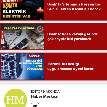
Uşak’ta 9 Temmuz Perşembe
Günü Elektrik Kesintisi Olacak
Uşak’ta kaza kazayı getirdi:
çok sayıda kişi yaralandı
Zorunlu kış lastiği
uygulamasında yeni karar
EDITÖR HAKKINDA
Haber Merkezi