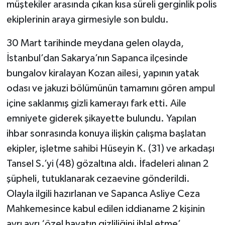
müştekiler arasında çıkan kısa süreli gerginlik polis
ekiplerinin araya girmesiyle son buldu.
30 Mart tarihinde meydana gelen olayda,
İstanbul’dan Sakarya’nın Sapanca ilçesinde
bungalov kiralayan Kozan ailesi, yapının yatak
odası ve jakuzi bölümünün tamamını gören ampul
içine saklanmış gizli kamerayı fark etti. Aile
emniyete giderek şikayette bulundu. Yapılan
ihbar sonrasında konuya ilişkin çalışma başlatan
ekipler, işletme sahibi Hüseyin K. (31) ve arkadaşı
Tansel S.’yi (48) gözaltına aldı. İfadeleri alınan 2
şüpheli, tutuklanarak cezaevine gönderildi.
Olayla ilgili hazırlanan ve Sapanca Asliye Ceza
Mahkemesince kabul edilen iddianame 2 kişinin
ayrı ayrı ‘özel hayatın gizliliğini ihlal etme’