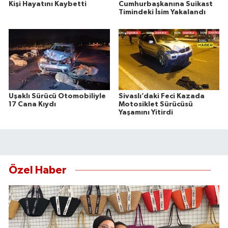
Kişi Hayatını Kaybetti
Cumhurbaşkanına Suikast
Timindeki İsim Yakalandı
Uşaklı Sürücü Otomobiliyle
Sivaslı’daki Feci Kazada
17 Cana Kıydı
Motosiklet Sürücüsü
Yaşamını Yitirdi
Özel Haber