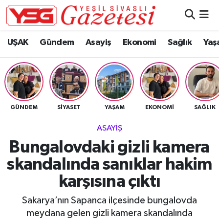
Nöbetçi Eczaneler
UŞAK
Gündem
Asayiş
Ekonomi
Sağlık
Yaş
Hava Durumu
Namaz Vakitleri
GÜNDEM
SIYASET
YAŞAM
EKONOMI
SAĞLIK
Trafik Durumu
ASAYIŞ
Süper Lig Puan Durumu ve Fikstür
Bungalovdaki gizli kamera
skandalında sanıklar hakim
Tüm Manşetler
karşısına çıktı
Son Dakika Haberleri
Sakarya’nın Sapanca ilçesinde bungalovda
Haber Arşivi
meydana gelen gizli kamera skandalında