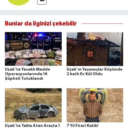
Bunlar da ilginizi çekebilir
Uşak'ta Yasaklı Madde
Uşak’ın Yaşamışlar Köyünde
Operasyonlarında 16
2 katlı Ev Kül Oldu
Şüpheli Tutuklandı
Uşak'ta Takla Atan Araçta 1
7 Yıl Firari Kaldı!