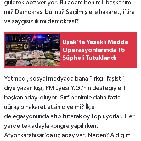
gülerek poz veriyor. Bu adam benim il başkanım
mı? Demokrasi bu mu? Seçilmişlere hakaret, iftira
ve saygısızlık mı demokrasi?
Uşak'ta Yasaklı Madde
Operasyonlarında 16
Şüpheli Tutuklandı
Yetmedi, sosyal medyada bana “ırkçı, faşist”
diye yazan kişi, PM üyesi Y.G.’nin desteğiyle il
başkan adayı oluyor. Sırf benimle daha fazla
uğraşıp hakaret etsin diye mi? İlçe
delegasyonunda atıp tutarak oy topluyorlar. Her
yerde tek adayla kongre yapılırken,
Afyonkarahisar’da üç aday var. Neden? Aldığım