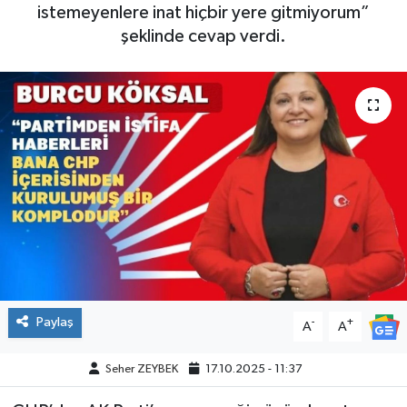
istemeyenlere inat hiçbir yere gitmiyorum”
şeklinde cevap verdi.
Paylaş
-
+
A
A
Seher ZEYBEK
17.10.2025 - 11:37