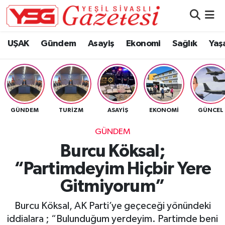
Nöbetçi Eczaneler
UŞAK
Gündem
Asayiş
Ekonomi
Sağlık
Yaş
Hava Durumu
Namaz Vakitleri
GÜNDEM
TURIZM
ASAYIŞ
EKONOMI
GÜNCEL
Trafik Durumu
GÜNDEM
Süper Lig Puan Durumu ve Fikstür
Burcu Köksal;
“Partimdeyim Hiçbir Yere
Tüm Manşetler
Gitmiyorum”
Son Dakika Haberleri
Burcu Köksal, AK Parti’ye geçeceği yönündeki
Haber Arşivi
iddialara ; “Bulunduğum yerdeyim. Partimde beni