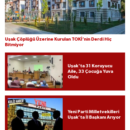
Uşak Çöplüğü Üzerine Kurulan TOKİ’nin Derdi Hiç
Bitmiyor
Uşak'ta 31 Koruyucu
Aile, 33 Çocuğa Yuva
Oldu
Yeni Parti Milletvekilleri
Uşak’ta İl Başkanı Arıyor