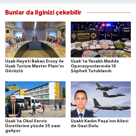
Bunlar da ilginizi çekebilir
Uşak Heyeti Bakan Ersoy ile
Uşak'ta Yasaklı Madde
Uşak Turizm Master Planı’nı
Operasyonlarında 16
Görüştü
Şüpheli Tutuklandı
Uşak’ta Okul Servis
Uşaklı Kadın Paşa’nın Ailesi
Ücretlerine yüzde 35 zam
de Gazi Dolu
geliyor