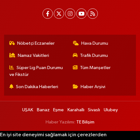
Nöbetçi Eczaneler
Hava Durumu
Namaz Vakitleri
Trafik Durumu
Süper Lig Puan Durumu
Tüm Manşetler
ve Fikstür
Son Dakika Haberleri
Haber Arşivi
UŞAK
Banaz
Eşme
Karahallı
Sivaslı
Ulubey
Haber Yazılımı:
TE Bilişim
En iyi site deneyimi sağlamak için çerezlerden