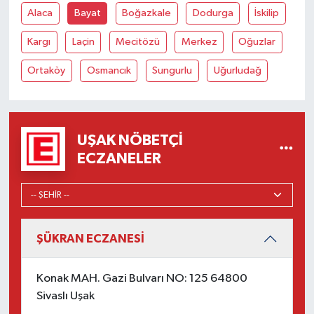
Alaca
Bayat
Boğazkale
Dodurga
İskilip
Kargı
Laçin
Mecitözü
Merkez
Oğuzlar
Ortaköy
Osmancık
Sungurlu
Uğurludağ
UŞAK NÖBETÇI
ECZANELER
ŞÜKRAN ECZANESİ
Konak MAH. Gazi Bulvarı NO: 125 64800
Sivaslı Uşak