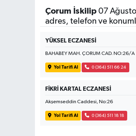
Çorum İskilip
07 Ağusto
adres, telefon ve konuml
YÜKSEL ECZANESİ
BAHABEY MAH. ÇORUM CAD. NO:26/A
Yol Tarifi Al
0 (364) 511 66 24
FİKRİ KARTAL ECZANESİ
Akşemseddin Caddesi, No:26
Yol Tarifi Al
0 (364) 511 18 18