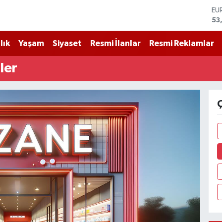
EU
53
ST
61
lık
Yaşam
Siyaset
Resmi İlanlar
Resmi Reklamlar
G.
68
ler
Bİ
14
BI
79
DO
45