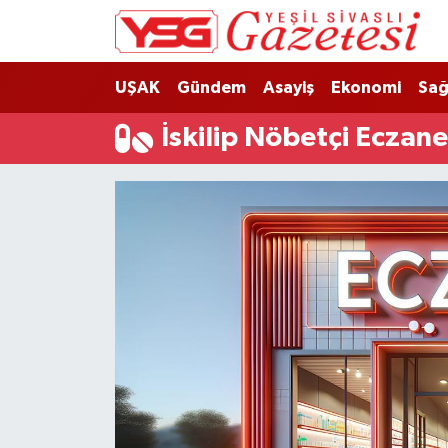
Nöbetçi Eczaneler
UŞAK
Gündem
Asayiş
Ekonomi
Sağ
Hava Durumu
İskilip Nöbetçi Eczane
Namaz Vakitleri
Trafik Durumu
Süper Lig Puan Durumu ve Fikstür
Tüm Manşetler
Son Dakika Haberleri
Haber Arşivi