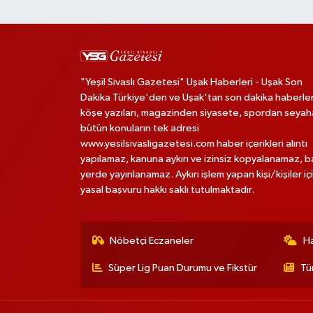
"Yeşil Sivaslı Gazetesi" Uşak Haberleri - Uşak Son
Dakika Türkiye'den ve Uşak'tan son dakika haberler
köşe yazıları, magazinden siyasete, spordan seya
bütün konuların tek adresi
www.yesilsivasligazetesi.com haber içerikleri alıntı
yapılamaz, kanuna aykırı ve izinsiz kopyalanamaz, 
yerde yayınlanamaz. Aykırı işlem yapan kişi/kişiler iç
yasal başvuru hakkı saklı tutulmaktadır.
Nöbetçi Eczaneler
H
Süper Lig Puan Durumu ve Fikstür
Tü