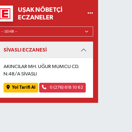
UŞAK NÖBETÇI
ECZANELER
SİVASLI ECZANESİ
AKINCILAR MH. UĞUR MUMCU CD.
N:48/A SİVASLI
Yol Tarifi Al
0 (276) 618 10 62