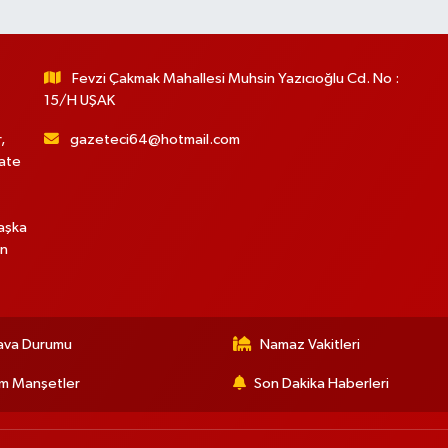
Fevzi Çakmak Mahallesi Muhsin Yazıcıoğlu Cd. No :
15/H UŞAK
,
gazeteci64@hotmail.com
hate
başka
in
ava Durumu
Namaz Vakitleri
m Manşetler
Son Dakika Haberleri