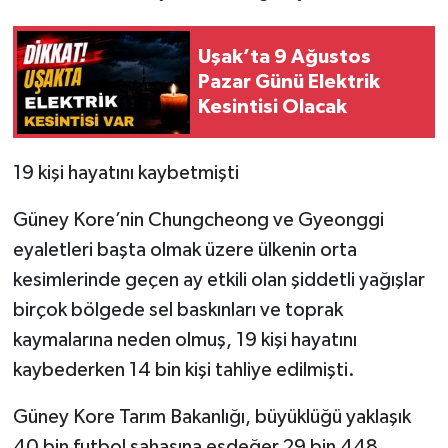
Uşak’ta 9 Ağustos
Pazar Günü Elektrik
Kesintisi Olacak
19 kişi hayatını kaybetmişti
Güney Kore’nin Chungcheong ve Gyeonggi
eyaletleri başta olmak üzere ülkenin orta
kesimlerinde geçen ay etkili olan şiddetli yağışlar
birçok bölgede sel baskınları ve toprak
kaymalarına neden olmuş, 19 kişi hayatını
kaybederken 14 bin kişi tahliye edilmişti.
Güney Kore Tarım Bakanlığı, büyüklüğü yaklaşık
40 bin futbol sahasına eşdeğer 29 bin 448