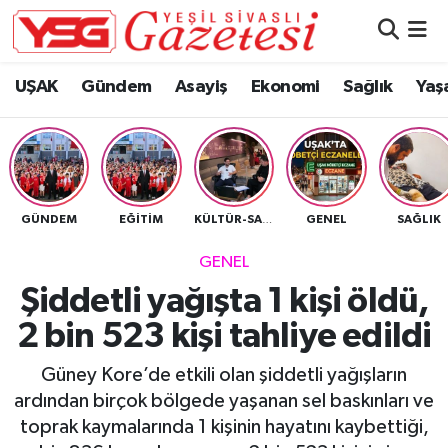
Nöbetçi Eczaneler
UŞAK
Gündem
Asayiş
Ekonomi
Sağlık
Yaş
Hava Durumu
Namaz Vakitleri
GÜNDEM
EĞITIM
GENEL
SAĞLIK
KÜLTÜR-SANAT
Trafik Durumu
GENEL
Süper Lig Puan Durumu ve Fikstür
Şiddetli yağışta 1 kişi öldü,
2 bin 523 kişi tahliye edildi
Tüm Manşetler
Güney Kore’de etkili olan şiddetli yağışların
Son Dakika Haberleri
ardından birçok bölgede yaşanan sel baskınları ve
toprak kaymalarında 1 kişinin hayatını kaybettiği,
Haber Arşivi