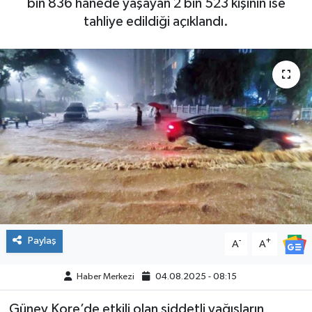
bin 836 hanede yaşayan 2 bin 523 kişinin ise
tahliye edildiği açıklandı.
Paylaş
-
+
A
A
Haber Merkezi
04.08.2025 - 08:15
Güney Kore’de etkili olan şiddetli yağışların