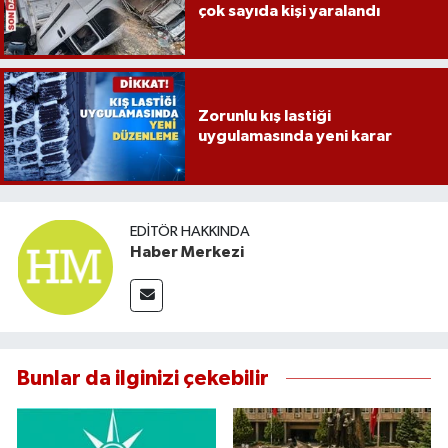
çok sayıda kişi yaralandı
Zorunlu kış lastiği
uygulamasında yeni karar
EDITÖR HAKKINDA
Haber Merkezi
Bunlar da ilginizi çekebilir