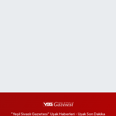
"Yeşil Sivaslı Gazetesi" Uşak Haberleri - Uşak Son Dakika