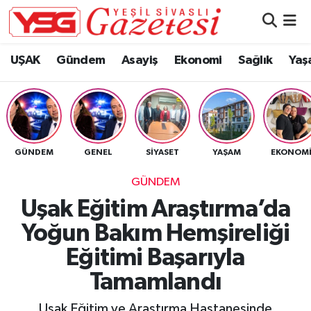
Nöbetçi Eczaneler
UŞAK
Gündem
Asayiş
Ekonomi
Sağlık
Yaş
Hava Durumu
Namaz Vakitleri
GÜNDEM
GENEL
SIYASET
YAŞAM
EKONOM
Trafik Durumu
GÜNDEM
Süper Lig Puan Durumu ve Fikstür
Uşak Eğitim Araştırma’da
Yoğun Bakım Hemşireliği
Tüm Manşetler
Eğitimi Başarıyla
Son Dakika Haberleri
Tamamlandı
Haber Arşivi
Uşak Eğitim ve Araştırma Hastanesinde