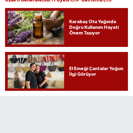
Uşak İl Genel Meclisi 11 Üyesi CHP’den istifa Etti
Karabaş Otu Yağında
Doğru Kullanım Hayati
Önem Taşıyor
El Emeği Çantalar Yoğun
İlgi Görüyor