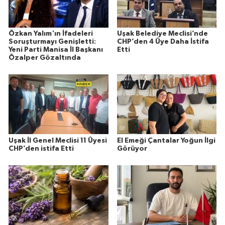
Özkan Yalım'ın İfadeleri
Uşak Belediye Meclisi’nde
Soruşturmayı Genişletti:
CHP’den 4 Üye Daha İstifa
Yeni Parti Manisa İl Başkanı
Etti
Özalper Gözaltında
Uşak İl Genel Meclisi 11 Üyesi
El Emeği Çantalar Yoğun İlgi
CHP’den istifa Etti
Görüyor