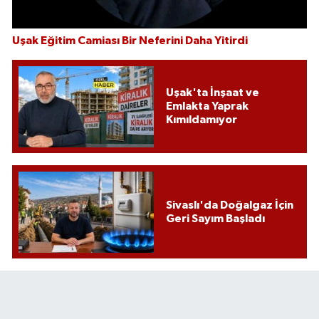
Uşak Eğitim Camiası Bir Neferini Daha Yitirdi
Uşak'ta İnşaat ve
Emlakta Yaprak
Kımıldamıyor
Sivaslı'da Doğalgaz İçin
Geri Sayım Başladı