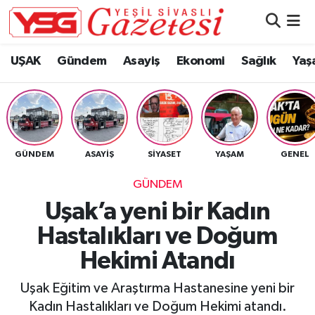
Nöbetçi Eczaneler
UŞAK
Gündem
Asayiş
Ekonomi
Sağlık
Yaş
Hava Durumu
Namaz Vakitleri
GÜNDEM
ASAYIŞ
SIYASET
YAŞAM
GENEL
Trafik Durumu
GÜNDEM
Süper Lig Puan Durumu ve Fikstür
Uşak’a yeni bir Kadın
Hastalıkları ve Doğum
Tüm Manşetler
Hekimi Atandı
Son Dakika Haberleri
Uşak Eğitim ve Araştırma Hastanesine yeni bir
Haber Arşivi
Kadın Hastalıkları ve Doğum Hekimi atandı.