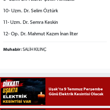
10- Uzm. Dr. Selim Öztürk
11- Uzm. Dr. Semra Keskin
12- Op. Dr. Mahmut Kazım İnan İlter
Muhabir:
SALİH KILINÇ
Uşak’ta 9 Temmuz Perşembe
Günü Elektrik Kesintisi Olacak