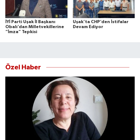
İYİ Parti Uşak İl Başkanı
Uşak’ta CHP’den İstifalar
Obalı’dan Milletvekillerine
Devam Ediyor
“İmza” Tepkisi
Özel Haber