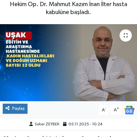
Hekim Op. Dr. Mahmut Kazım İnan İlter hasta
kabulüne başladı.
Paylaş
-
+
A
A
Seher ZEYBEK
05.11.2025 - 10:24