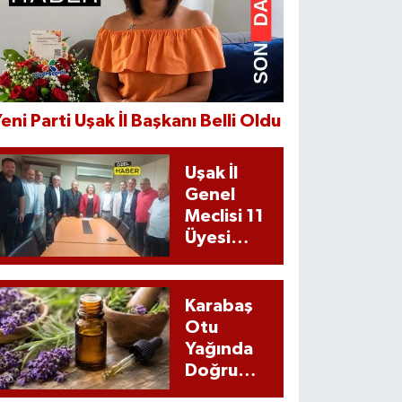
eni Parti Uşak İl Başkanı Belli Oldu
Uşak İl
Genel
Meclisi 11
Üyesi
CHP’den
istifa Etti
Karabaş
Otu
Yağında
Doğru
Kullanım