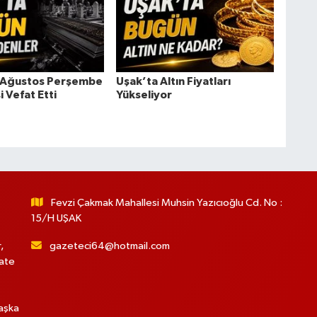
6 Ağustos Perşembe
Uşak’ta Altın Fiyatları
i Vefat Etti
Yükseliyor
Fevzi Çakmak Mahallesi Muhsin Yazıcıoğlu Cd. No :
15/H UŞAK
,
gazeteci64@hotmail.com
hate
başka