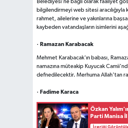
Belediyesi'ne bağlı olarak faaliyet g
bilgilendirmeyi web sitesi aracılığıyl
rahmet, ailelerine ve yakınlarına başs
kaybeden vatandaşların isimlerini aşağ
· Ramazan Karabacak
Mehmet Karabacak'ın babası, Ramazan
namazına müteakip Kuyucak Camii'nde
defnedilecektir. Merhuma Allah'tan rahm
· Fadime Karaca
Özkan Yalım'ın
Parti Manisa 
İçeriği Görüntül