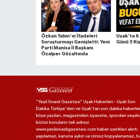
Özkan Yalım'ın İfadeleri
Uşak’ta 
Soruşturmayı Genişletti: Yeni
Günü 5 Kiş
Parti Manisa İl Başkanı
Özalper Gözaltında
"Yeşil Sivaslı Gazetesi" Uşak Haberleri - Uşak Son
Dakika Türkiye'den ve Uşak'tan son dakika haberler
köşe yazıları, magazinden siyasete, spordan seya
bütün konuların tek adresi
www.yesilsivasligazetesi.com haber içerikleri alıntı
yapılamaz, kanuna aykırı ve izinsiz kopyalanamaz, 