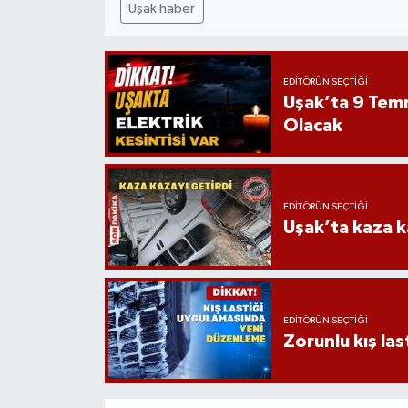
Uşak haber
EDITÖRÜN SEÇTIĞI
Uşak’ta 9 Tem
Olacak
EDITÖRÜN SEÇTIĞI
Uşak’ta kaza ka
EDITÖRÜN SEÇTIĞI
Zorunlu kış la