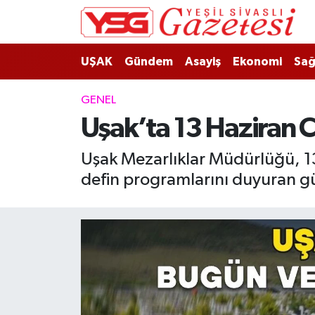
Nöbetçi Eczaneler
UŞAK
Gündem
Asayiş
Ekonomi
Sağ
Hava Durumu
GENEL
Uşak’ta 13 Haziran C
Namaz Vakitleri
Uşak Mezarlıklar Müdürlüğü, 13
Trafik Durumu
defin programlarını duyuran gü
Süper Lig Puan Durumu ve Fikstür
Tüm Manşetler
Son Dakika Haberleri
Haber Arşivi