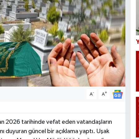
Y
-
+
A
A
an 2026 tarihinde vefat eden vatandaşların
ını duyuran güncel bir açıklama yaptı. Uşak