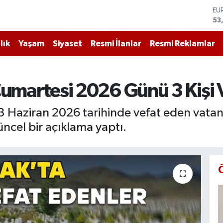
ST
61
G.
68
lık
Yaşam
Siyaset
Resmi İlanlar
Resmi Reklamlar
Bİ
14
BI
79
umartesi 2026 Günü 3 Kişi V
DO
45
 Haziran 2026 tarihinde vefat eden vatanda
EU
53
ncel bir açıklama yaptı.