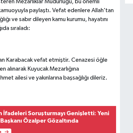
österen Mezarlıklar Müdürlüğü, bu önemli
a kamuoyuyla paylaştı. Vefat edenlere Allah'tan
ağlığı ve sabır dileyen kamu kurumu, hayatını
ıda sıraladı:
 Karabacak vefat etmiştir. Cenazesi öğle
n alınarak Kuyucak Mezarlığına
et ailesi ve yakınlarına başsağlığı dileriz.
 İfadeleri Soruşturmayı Genişletti: Yeni
İl Başkanı Özalper Gözaltında
e