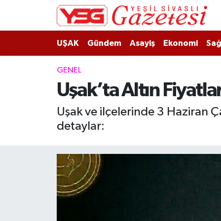
Nöbetçi Eczaneler
UŞAK
Gündem
Asayiş
Ekonomi
Sağ
Hava Durumu
GENEL
Uşak’ta Altın Fiyatla
Namaz Vakitleri
Uşak ve ilçelerinde 3 Haziran Ça
Trafik Durumu
detaylar:
Süper Lig Puan Durumu ve Fikstür
Tüm Manşetler
Son Dakika Haberleri
Haber Arşivi