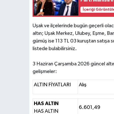
İçeriği Görüntül
Uşak ve ilçelerinde bugün geçerli olaca
altın; Uşak Merkez, Ulubey, Eşme, Bana
gümüş ise 113 TL 03 kuruştan satışa su
listede bulabilirsiniz.
3 Haziran Çarşamba 2026 güncel altın
gelişmeler:
ALTIN FİYATLARI
Alış
HAS ALTIN
6.601,49
HAS ALTIN