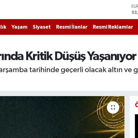
ST
61
G.
68
lık
Yaşam
Siyaset
Resmi İlanlar
Resmi Reklamlar
Bİ
14
BI
79
rında Kritik Düşüş Yaşanıyor
DO
45
rşamba tarihinde geçerli olacak altın ve gü
EU
53