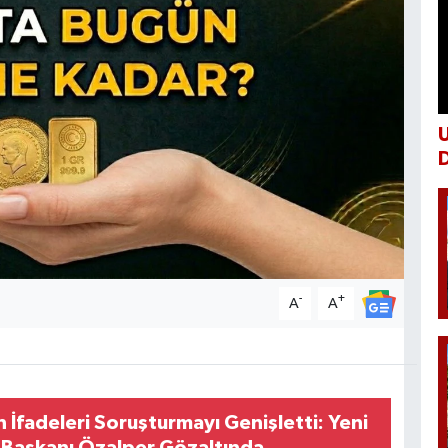
U
D
-
+
A
A
 İfadeleri Soruşturmayı Genişletti: Yeni
İl Başkanı Özalper Gözaltında