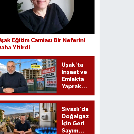
şak Eğitim Camiası Bir Neferini
aha Yitirdi
Uşak'ta
İnşaat ve
Emlakta
Yaprak
Kımıldamıyor
Sivaslı'da
Doğalgaz
İçin Geri
Sayım