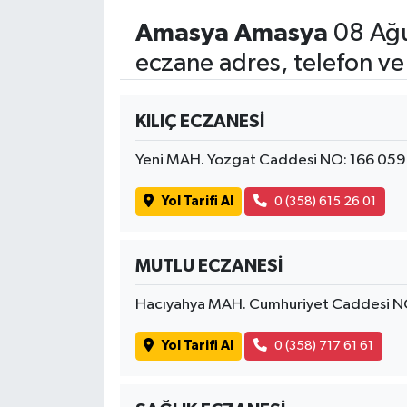
Amasya Amasya
08 Ağu
eczane adres, telefon ve
KILIÇ ECZANESİ
Yeni MAH. Yozgat Caddesi NO: 166 05
Yol Tarifi Al
0 (358) 615 26 01
MUTLU ECZANESİ
Hacıyahya MAH. Cumhuriyet Caddesi N
Yol Tarifi Al
0 (358) 717 61 61