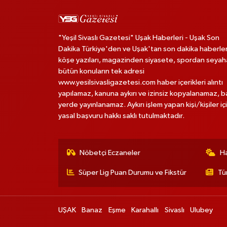
"Yeşil Sivaslı Gazetesi" Uşak Haberleri - Uşak Son
Dakika Türkiye'den ve Uşak'tan son dakika haberler
köşe yazıları, magazinden siyasete, spordan seya
bütün konuların tek adresi
www.yesilsivasligazetesi.com haber içerikleri alıntı
yapılamaz, kanuna aykırı ve izinsiz kopyalanamaz, 
yerde yayınlanamaz. Aykırı işlem yapan kişi/kişiler iç
yasal başvuru hakkı saklı tutulmaktadır.
Nöbetçi Eczaneler
H
Süper Lig Puan Durumu ve Fikstür
Tü
UŞAK
Banaz
Eşme
Karahallı
Sivaslı
Ulubey