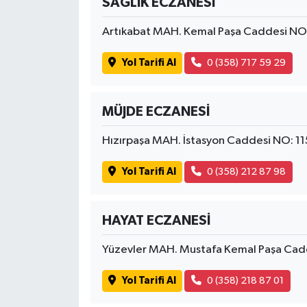
SAĞLIK ECZANESİ
Artıkabat MAH. Kemal Paşa Caddesi N
Yol Tarifi Al
0 (358) 717 59 29
MÜJDE ECZANESİ
Hızırpaşa MAH. İstasyon Caddesi NO: 
Yol Tarifi Al
0 (358) 212 87 98
HAYAT ECZANESİ
Yüzevler MAH. Mustafa Kemal Paşa Ca
Yol Tarifi Al
0 (358) 218 87 01