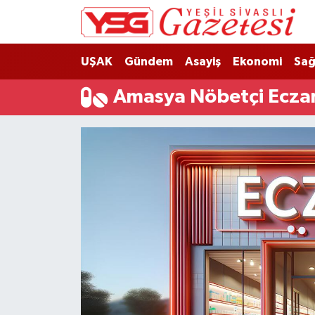
Nöbetçi Eczaneler
UŞAK
Gündem
Asayiş
Ekonomi
Sağ
Hava Durumu
Amasya Nöbetçi Ecza
Namaz Vakitleri
Trafik Durumu
Süper Lig Puan Durumu ve Fikstür
Tüm Manşetler
Son Dakika Haberleri
Haber Arşivi