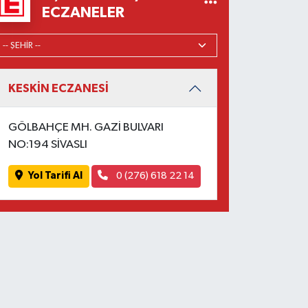
ECZANELER
KESKİN ECZANESİ
GÖLBAHÇE MH. GAZİ BULVARI
NO:194 SİVASLI
Yol Tarifi Al
0 (276) 618 22 14