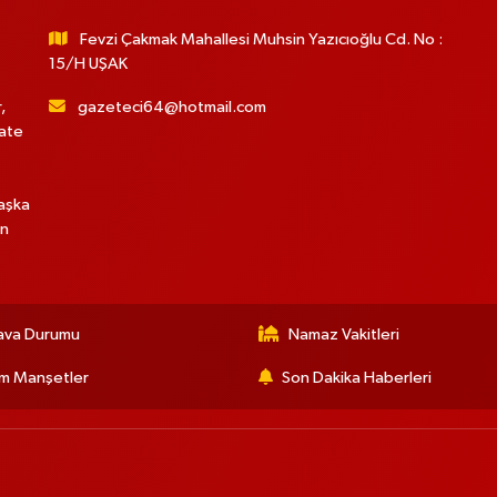
Fevzi Çakmak Mahallesi Muhsin Yazıcıoğlu Cd. No :
15/H UŞAK
,
gazeteci64@hotmail.com
hate
başka
in
ava Durumu
Namaz Vakitleri
m Manşetler
Son Dakika Haberleri