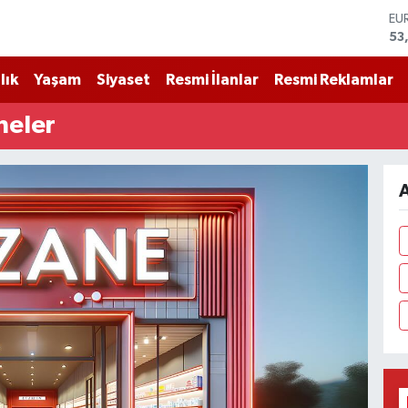
ST
61
G.
68
lık
Yaşam
Siyaset
Resmi İlanlar
Resmi Reklamlar
Bİ
14
neler
BI
79
DO
45
EU
53