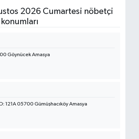
stos 2026 Cumartesi nöbetçi
 konumları
900 Göynücek Amasya
O: 121A 05700 Gümüşhacıköy Amasya