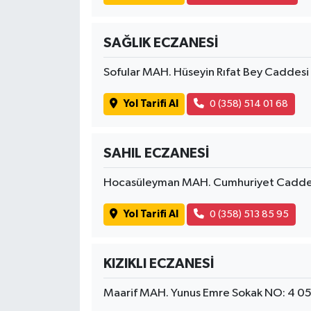
SAĞLIK ECZANESİ
Sofular MAH. Hüseyin Rıfat Bey Cadde
Yol Tarifi Al
0 (358) 514 01 68
SAHIL ECZANESİ
Hocasüleyman MAH. Cumhuriyet Cadde
Yol Tarifi Al
0 (358) 513 85 95
KIZIKLI ECZANESİ
Maarif MAH. Yunus Emre Sokak NO: 4 0