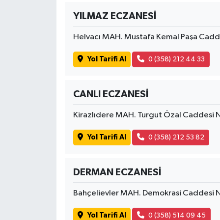
YILMAZ ECZANESİ
Helvacı MAH. Mustafa Kemal Paşa Cad
Yol Tarifi Al
0 (358) 212 44 33
CANLI ECZANESİ
Kirazlıdere MAH. Turgut Özal Caddesi
Yol Tarifi Al
0 (358) 212 53 82
DERMAN ECZANESİ
Bahçelievler MAH. Demokrasi Caddesi
Yol Tarifi Al
0 (358) 514 09 45