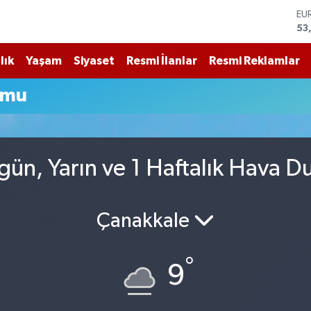
53
ST
61
G.
lık
Yaşam
Siyaset
Resmi İlanlar
Resmi Reklamlar
68
Bİ
14
umu
BI
79
DO
45
ün, Yarın ve 1 Haftalık Hava 
Çanakkale
°
9