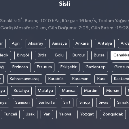
Sisli
°
ıcaklık: 5
, Basınç: 1010 hPa, Rüzgar: 16 km/s, Toplam Yağış:
Görüş Mesafesi: 2 km, Gün Doğumu: 7:09, Gün Batımı: 19:28
ar
Ağrı
Aksaray
Amasya
Ankara
Antalya
Ard
lecik
Bingöl
Bitlis
Bolu
Burdur
Bursa
Çanakka
ığ
Erzincan
Erzurum
Eskişehir
Gaziantep
Giresun
r
Kahramanmaraş
Karabük
Karaman
Kars
Kastam
nya
Kütahya
Malatya
Manisa
Mardin
Mersin
arya
Samsun
Şanlıurfa
Siirt
Sinop
Sivas
Şırnak
Tunceli
Uşak
Van
Yalova
Yozgat
Zonguldak