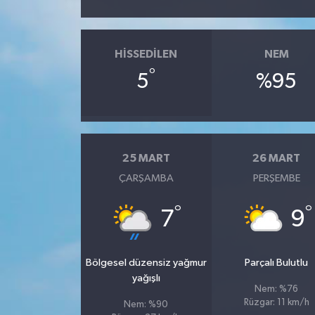
HISSEDILEN
NEM
°
5
%95
25 MART
26 MART
ÇARŞAMBA
PERŞEMBE
°
°
7
9
Bölgesel düzensiz yağmur
Parçalı Bulutlu
yağışlı
Nem: %76
Rüzgar: 11 km/h
Nem: %90