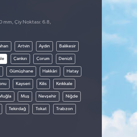
 0 mm, Çiy Noktası: 6.8,
ahan
Artvin
Aydın
Balıkesir
le
Çankırı
Çorum
Denizli
Gümüşhane
Hakkâri
Hatay
onu
Kayseri
Kilis
Kırıkkale
Muğla
Muş
Nevşehir
Niğde
Tekirdağ
Tokat
Trabzon