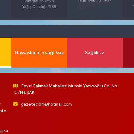
Yağış Olasılığı: %87
Rüzgar: 26 km/h
Yağış Olasılığı: %89
Hassaslar için sağlıksız
Sağlıksız
Fevzi Çakmak Mahallesi Muhsin Yazıcıoğlu Cd. No :
15/H UŞAK
,
gazeteci64@hotmail.com
hate
başka