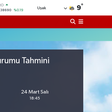
,38690
%0.19
°
9
ERLİN
Uşak
,60380
%0.18
ALTIN
62,09000
%0.19
ST100
.598,00
%0
TCOIN
.591,74
%-1.82
LAR
,43620
%0.02
Durumu Tahmini
24 Mart Salı
18:45