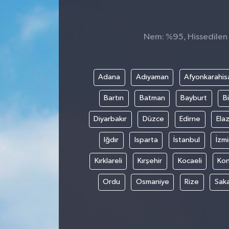
Nem: %95, Hissedilen S
Adana
Adıyaman
Afyonkarahis
Bartın
Batman
Bayburt
Bi
Diyarbakır
Düzce
Edirne
Elaz
Iğdır
Isparta
İstanbul
İzmi
Kırklareli
Kırşehir
Kocaeli
Ko
Ordu
Osmaniye
Rize
Sak