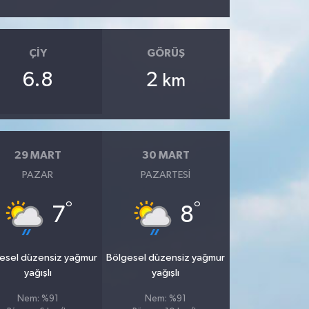
ÇIY
GÖRÜŞ
6.8
2
km
29 MART
30 MART
PAZAR
PAZARTESI
°
°
7
8
esel düzensiz yağmur
Bölgesel düzensiz yağmur
yağışlı
yağışlı
Nem: %91
Nem: %91