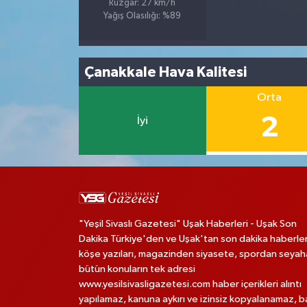
Rüzgar: 27 km/h
Yağış Olasılığı: %89
Çanakkale Hava Kalitesi
Orta
2
İyi
"Yeşil Sivaslı Gazetesi" Uşak Haberleri - Uşak Son
Dakika Türkiye'den ve Uşak'tan son dakika haberler
köşe yazıları, magazinden siyasete, spordan seya
bütün konuların tek adresi
www.yesilsivasligazetesi.com haber içerikleri alıntı
yapılamaz, kanuna aykırı ve izinsiz kopyalanamaz, 