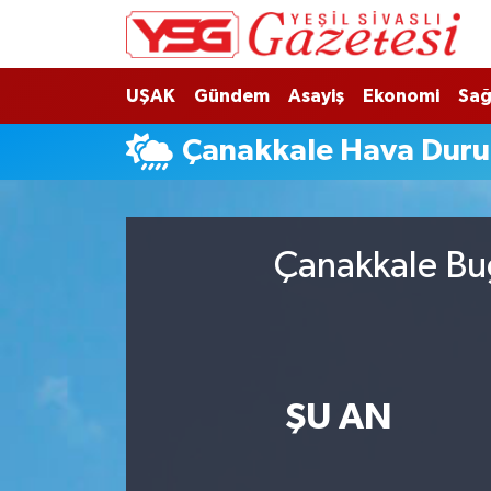
Nöbetçi Eczaneler
UŞAK
Gündem
Asayiş
Ekonomi
Sağ
Hava Durumu
Çanakkale Hava Dur
Namaz Vakitleri
Trafik Durumu
Çanakkale Bug
Süper Lig Puan Durumu ve Fikstür
Tüm Manşetler
ŞU AN
Son Dakika Haberleri
Haber Arşivi