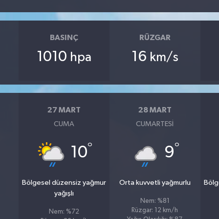
BASINÇ
RÜZGAR
1010
16
hpa
km/s
27 MART
28 MART
CUMA
CUMARTESI
°
°
10
9
Bölgesel düzensiz yağmur
Orta kuvvetli yağmurlu
Bölg
yağışlı
Nem: %81
Rüzgar: 12 km/h
Nem: %72