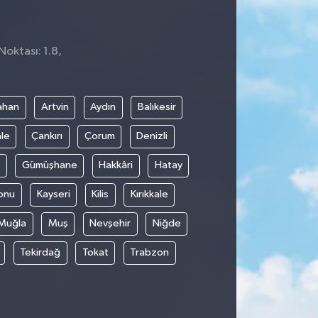
Noktası: 1.8,
ahan
Artvin
Aydın
Balıkesir
le
Çankırı
Çorum
Denizli
Gümüşhane
Hakkâri
Hatay
onu
Kayseri
Kilis
Kırıkkale
Muğla
Muş
Nevşehir
Niğde
Tekirdağ
Tokat
Trabzon