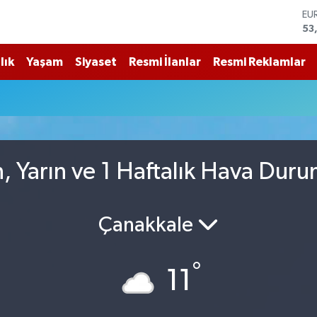
EU
53
ST
61
G.
lık
Yaşam
Siyaset
Resmi İlanlar
Resmi Reklamlar
68
Bİ
14
BI
79
DO
45
 Yarın ve 1 Haftalık Hava Dur
Çanakkale
°
11