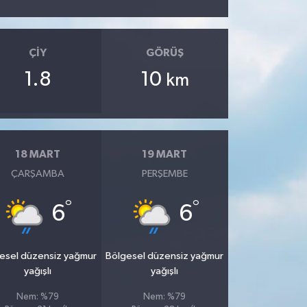
ÇIY
GÖRÜŞ
1.8
10
km
18 MART
19 MART
ÇARŞAMBA
PERŞEMBE
°
°
6
6
esel düzensiz yağmur
Bölgesel düzensiz yağmur
yağışlı
yağışlı
Nem: %79
Nem: %79