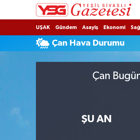
Nöbetçi Eczaneler
UŞAK
Gündem
Asayiş
Ekonomi
Sağ
Hava Durumu
Çan Hava Durumu
Namaz Vakitleri
Trafik Durumu
Çan Bugün,
Süper Lig Puan Durumu ve Fikstür
Tüm Manşetler
ŞU AN
Son Dakika Haberleri
Haber Arşivi