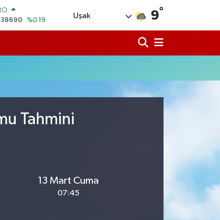
RO
°
,38690
%0.19
9
Uşak
ERLİN
,60380
%0.18
ALTIN
62,09000
%0.19
ST100
.598,00
%0
TCOIN
.591,74
%-1.82
LAR
,43620
%0.02
umu Tahmini
13 Mart Cuma
07:45