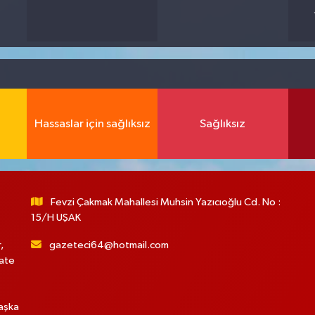
Hassaslar için sağlıksız
Sağlıksız
Fevzi Çakmak Mahallesi Muhsin Yazıcıoğlu Cd. No :
15/H UŞAK
,
gazeteci64@hotmail.com
hate
başka