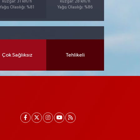
Rüzgar: 31 km/h
Rüzgar: 28 km/h
Yağış Olasılığı: %81
Yağış Olasılığı: %86
Çok Sağlıksız
Tehlikeli