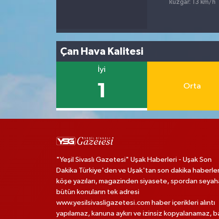
Rüzgar: 13 km/h
Çan Hava Kalitesi
İyi
1
Orta
"Yeşil Sivaslı Gazetesi" Uşak Haberleri - Uşak Son
Dakika Türkiye'den ve Uşak'tan son dakika haberler
köşe yazıları, magazinden siyasete, spordan seya
bütün konuların tek adresi
www.yesilsivasligazetesi.com haber içerikleri alıntı
yapılamaz, kanuna aykırı ve izinsiz kopyalanamaz, 