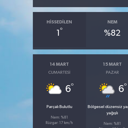
HISSEDILEN
NEM
°
1
%82
14 MART
15 MART
CUMARTESI
PAZAR
°
°
6
6
Parçalı Bulutlu
Bölgesel düzensiz y
yağışlı
Nem: %81
Rüzgar: 17 km/h
Nem: %81