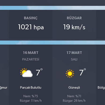
BASINÇ
RÜZGAR
1021
19
hpa
km/s
16 MART
17 MART
PAZARTESI
SALI
°
°
7
7
ağmur
Parçalı Bulutlu
Güneşli
Bölg
Nem: %75
Nem: %71
Rüzgar: 11 km/h
Rüzgar: 26 km/h