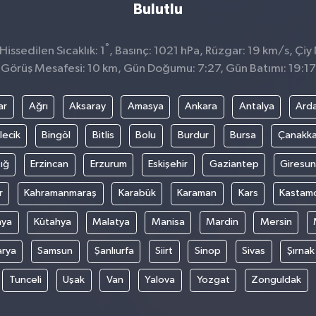
Bulutlu
°
issedilen Sıcaklık: 1
, Basınç: 1021 hPa, Rüzgar: 19 km/s, Çiy 
Görüş Mesafesi: 10 km, Gün Doğumu: 7:27, Gün Batımı: 19:17
ar
Ağrı
Aksaray
Amasya
Ankara
Antalya
Ard
lecik
Bingöl
Bitlis
Bolu
Burdur
Bursa
Çanakka
ığ
Erzincan
Erzurum
Eskişehir
Gaziantep
Giresun
r
Kahramanmaraş
Karabük
Karaman
Kars
Kastam
nya
Kütahya
Malatya
Manisa
Mardin
Mersin
arya
Samsun
Şanlıurfa
Siirt
Sinop
Sivas
Şırnak
Tunceli
Uşak
Van
Yalova
Yozgat
Zonguldak