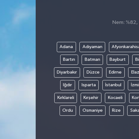
Nem: %82, H
Adana
Adıyaman
Afyonkarahis
Bartın
Batman
Bayburt
Bi
Diyarbakır
Düzce
Edirne
Elaz
Iğdır
Isparta
İstanbul
İzmi
Kırklareli
Kırşehir
Kocaeli
Ko
Ordu
Osmaniye
Rize
Sak