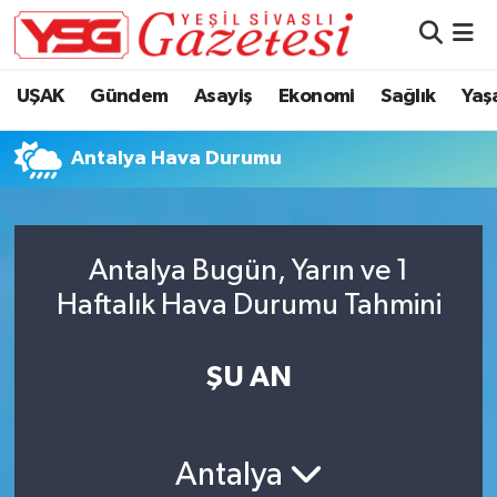
Nöbetçi Eczaneler
UŞAK
Gündem
Asayiş
Ekonomi
Sağlık
Yaş
Hava Durumu
Antalya Hava Durumu
Namaz Vakitleri
Trafik Durumu
Antalya Bugün, Yarın ve 1
Haftalık Hava Durumu Tahmini
Süper Lig Puan Durumu ve Fikstür
Tüm Manşetler
ŞU AN
Son Dakika Haberleri
Antalya
Haber Arşivi