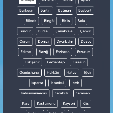
Antalya
Ardahan
Artvin
Aydın
Balıkesir
Bartın
Batman
Bayburt
Bilecik
Bingöl
Bitlis
Bolu
Burdur
Bursa
Çanakkale
Çankırı
Çorum
Denizli
Diyarbakır
Düzce
Edirne
Elazığ
Erzincan
Erzurum
Eskişehir
Gaziantep
Giresun
Gümüşhane
Hakkâri
Hatay
Iğdır
Isparta
İstanbul
İzmir
Kahramanmaraş
Karabük
Karaman
Kars
Kastamonu
Kayseri
Kilis