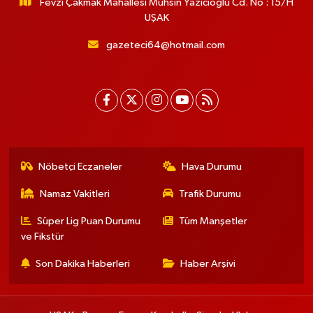
Fevzi Çakmak Mahallesi Muhsin Yazıcıoğlu Cd. No : 15/H
UŞAK
gazeteci64@hotmail.com
Nöbetçi Eczaneler
Hava Durumu
Namaz Vakitleri
Trafik Durumu
Süper Lig Puan Durumu
Tüm Manşetler
ve Fikstür
Son Dakika Haberleri
Haber Arşivi