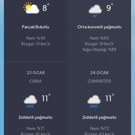
°
°
8
9
Parçalı Bulutlu
Orta kuvvetli yağmurlu
Nem: %49
Nem: %60
Rüzgar: 15 km/h
Rüzgar: 19 km/h
Yağış Olasılığı: %89
23 OCAK
24 OCAK
CUMA
CUMARTESI
°
°
11
11
Şiddetli yağmurlu
Şiddetli yağmurlu
Nem: %71
Nem: %72
Rüzgar: 41 km/h
Rüzgar: 43 km/h