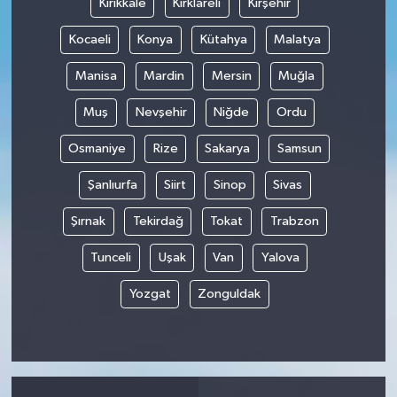
Kırıkkale
Kırklareli
Kırşehir
Kocaeli
Konya
Kütahya
Malatya
Manisa
Mardin
Mersin
Muğla
Muş
Nevşehir
Niğde
Ordu
Osmaniye
Rize
Sakarya
Samsun
Şanlıurfa
Siirt
Sinop
Sivas
Şırnak
Tekirdağ
Tokat
Trabzon
Tunceli
Uşak
Van
Yalova
Yozgat
Zonguldak