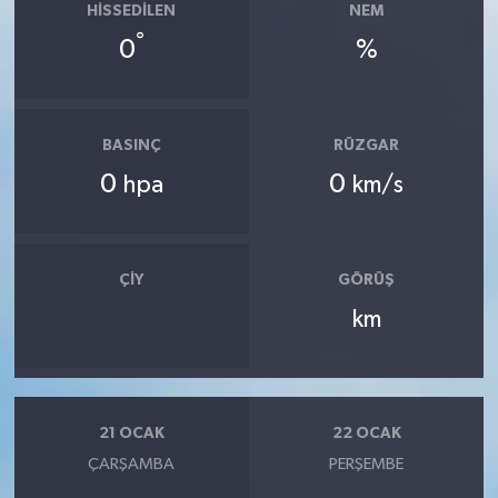
HISSEDILEN
NEM
°
0
%
BASINÇ
RÜZGAR
0
0
hpa
km/s
ÇIY
GÖRÜŞ
km
21 OCAK
22 OCAK
ÇARŞAMBA
PERŞEMBE