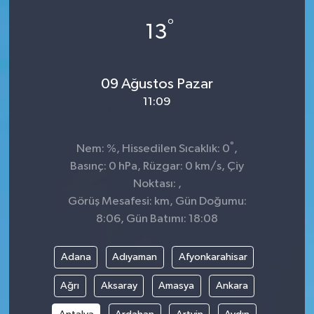
°
13
09 Ağustos Pazar
11:09
°
Nem: %, Hissedilen Sıcaklık: 0
,
Basınç: 0 hPa, Rüzgar: 0 km/s, Çiy
Noktası: ,
Görüş Mesafesi: km, Gün Doğumu:
8:06, Gün Batımı: 18:08
Adana
Adıyaman
Afyonkarahisar
Ağrı
Aksaray
Amasya
Ankara