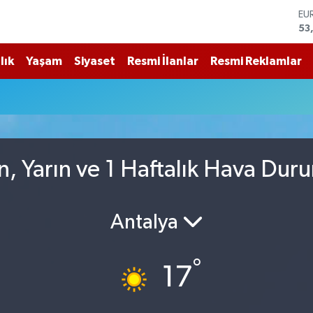
53
ST
61
G.
68
lık
Yaşam
Siyaset
Resmi İlanlar
Resmi Reklamlar
Bİ
14
BI
79
DO
45
n, Yarın ve 1 Haftalık Hava Dur
Antalya
°
17