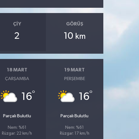
ÇIY
GÖRÜŞ
2
10
km
18 MART
19 MART
ÇARŞAMBA
PERŞEMBE
°
°
16
16
Parçalı Bulutlu
Parçalı Bulutlu
Nem: %61
Nem: %61
Rüzgar: 22 km/h
Rüzgar: 17 km/h