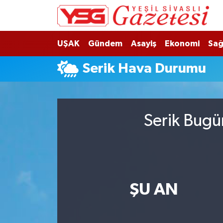
Nöbetçi Eczaneler
UŞAK
Gündem
Asayiş
Ekonomi
Sağ
Hava Durumu
Serik Hava Durumu
Namaz Vakitleri
Trafik Durumu
Serik Bugü
Süper Lig Puan Durumu ve Fikstür
Tüm Manşetler
ŞU AN
Son Dakika Haberleri
Haber Arşivi