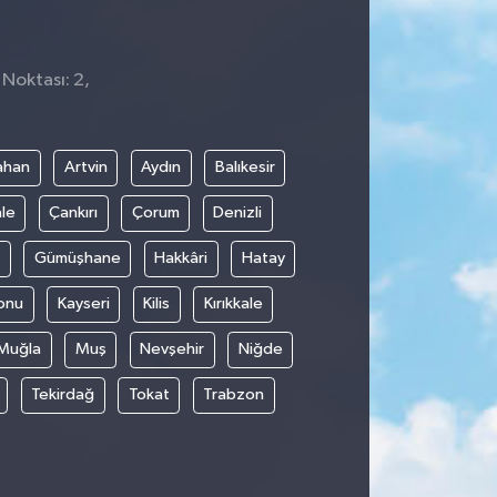
 Noktası: 2,
ahan
Artvin
Aydın
Balıkesir
le
Çankırı
Çorum
Denizli
Gümüşhane
Hakkâri
Hatay
onu
Kayseri
Kilis
Kırıkkale
Muğla
Muş
Nevşehir
Niğde
Tekirdağ
Tokat
Trabzon