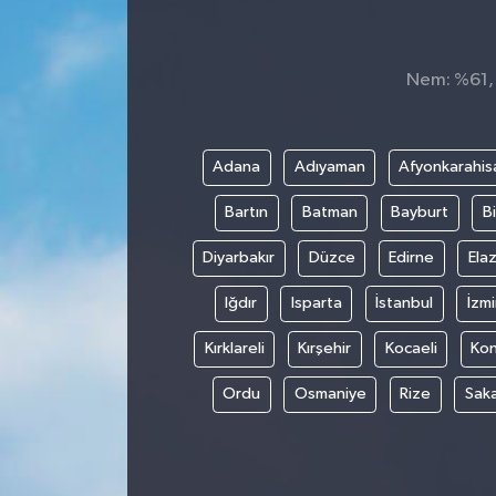
Nem: %61, 
Adana
Adıyaman
Afyonkarahis
Bartın
Batman
Bayburt
Bi
Diyarbakır
Düzce
Edirne
Elaz
Iğdır
Isparta
İstanbul
İzmi
Kırklareli
Kırşehir
Kocaeli
Ko
Ordu
Osmaniye
Rize
Sak