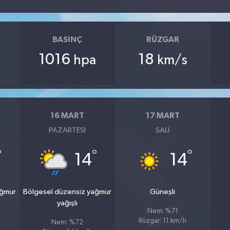
BASINÇ
RÜZGAR
1016
18
hpa
km/s
16 MART
17 MART
PAZARTESI
SALI
°
°
°
14
14
ağmur
Bölgesel düzensiz yağmur
Güneşli
yağışlı
Nem: %71
Rüzgar: 11 km/h
Nem: %72