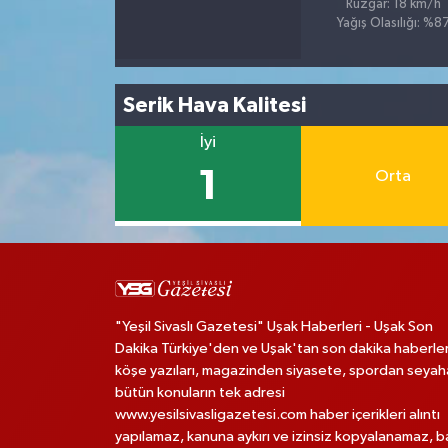
Rüzgar: 18 km/h
Yağış Olasılığı: %8
Serik Hava Kalitesi
İyi
1
Orta
"Yeşil Sivaslı Gazetesi" Uşak Haberleri - Uşak Son
Dakika Türkiye'den ve Uşak'tan son dakika haberler
köşe yazıları, magazinden siyasete, spordan seya
bütün konuların tek adresi
www.yesilsivasligazetesi.com haber içerikleri alıntı
yapılamaz, kanuna aykırı ve izinsiz kopyalanamaz, 