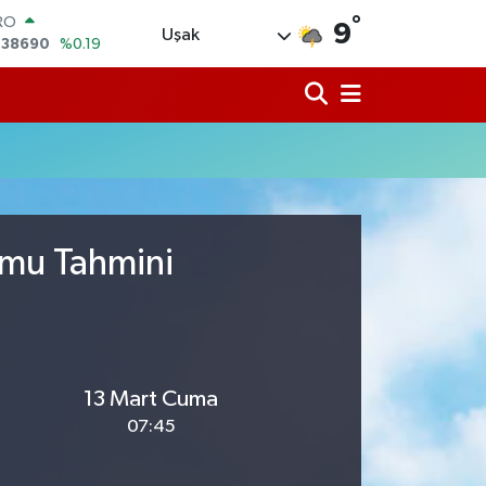
,38690
%0.19
°
ERLİN
9
Uşak
,60380
%0.18
ALTIN
62,09000
%0.19
ST100
.598,00
%0
TCOIN
.591,74
%-1.82
LAR
,43620
%0.02
umu Tahmini
13 Mart Cuma
07:45