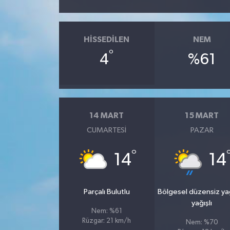
HISSEDILEN
NEM
°
4
%61
14 MART
15 MART
CUMARTESI
PAZAR
°
14
14
Parçalı Bulutlu
Bölgesel düzensiz y
yağışlı
Nem: %61
Rüzgar: 21 km/h
Nem: %70