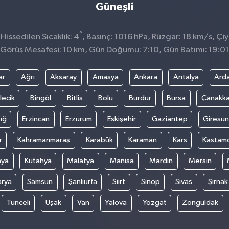
Güneşli
°
Hissedilen Sıcaklık: 4
, Basınç: 1016 hPa, Rüzgar: 18 km/s, Çiy
Görüş Mesafesi: 10 km, Gün Doğumu: 7:10, Gün Batımı: 19:01
ar
Ağrı
Aksaray
Amasya
Ankara
Antalya
Ard
lecik
Bingöl
Bitlis
Bolu
Burdur
Bursa
Çanakka
ığ
Erzincan
Erzurum
Eskişehir
Gaziantep
Giresun
r
Kahramanmaraş
Karabük
Karaman
Kars
Kastam
nya
Kütahya
Malatya
Manisa
Mardin
Mersin
arya
Samsun
Şanlıurfa
Siirt
Sinop
Sivas
Şırnak
Tunceli
Uşak
Van
Yalova
Yozgat
Zonguldak