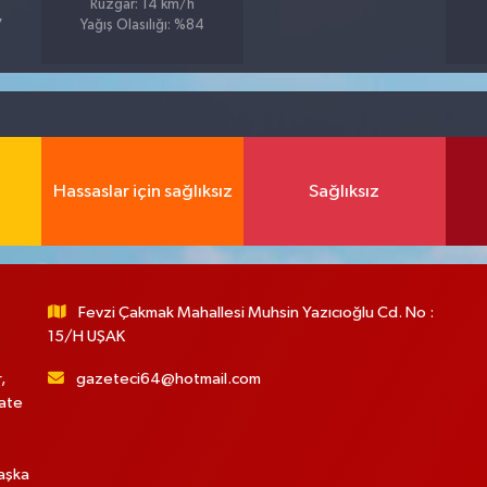
Rüzgar: 14 km/h
7
Yağış Olasılığı: %84
Hassaslar için sağlıksız
Sağlıksız
Fevzi Çakmak Mahallesi Muhsin Yazıcıoğlu Cd. No :
15/H UŞAK
,
gazeteci64@hotmail.com
hate
başka