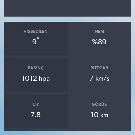
HISSEDILEN
NEM
°
9
%89
BASINÇ
RÜZGAR
1012
7
hpa
km/s
ÇIY
GÖRÜŞ
7.8
10
km