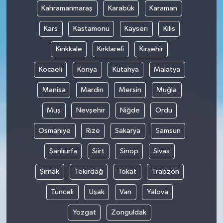
Kahramanmaraş
Karabük
Karaman
Kars
Kastamonu
Kayseri
Kilis
Kırıkkale
Kırklareli
Kırşehir
Kocaeli
Konya
Kütahya
Malatya
Manisa
Mardin
Mersin
Muğla
Muş
Nevşehir
Niğde
Ordu
Osmaniye
Rize
Sakarya
Samsun
Şanlıurfa
Siirt
Sinop
Sivas
Şırnak
Tekirdağ
Tokat
Trabzon
Tunceli
Uşak
Van
Yalova
Yozgat
Zonguldak