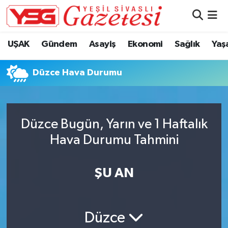
Nöbetçi Eczaneler
UŞAK
Gündem
Asayiş
Ekonomi
Sağlık
Yaş
Hava Durumu
Düzce Hava Durumu
Namaz Vakitleri
Trafik Durumu
Düzce Bugün, Yarın ve 1 Haftalık
Hava Durumu Tahmini
Süper Lig Puan Durumu ve Fikstür
Tüm Manşetler
ŞU AN
Son Dakika Haberleri
Düzce
Haber Arşivi