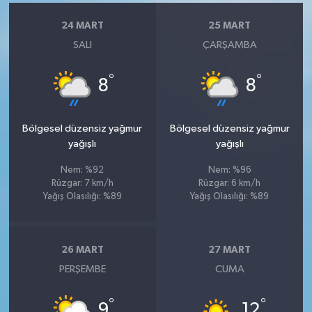
24 MART
25 MART
SALI
ÇARŞAMBA
°
°
8
8
Bölgesel düzensiz yağmur
Bölgesel düzensiz yağmur
yağışlı
yağışlı
Nem: %92
Nem: %96
Rüzgar: 7 km/h
Rüzgar: 6 km/h
Yağış Olasılığı: %89
Yağış Olasılığı: %89
26 MART
27 MART
PERŞEMBE
CUMA
°
°
9
12