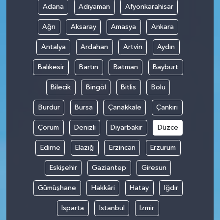
Adana
Adıyaman
Afyonkarahisar
Ağrı
Aksaray
Amasya
Ankara
Antalya
Ardahan
Artvin
Aydın
Balıkesir
Bartın
Batman
Bayburt
Bilecik
Bingöl
Bitlis
Bolu
Burdur
Bursa
Çanakkale
Çankırı
Çorum
Denizli
Diyarbakır
Düzce
Edirne
Elazığ
Erzincan
Erzurum
Eskişehir
Gaziantep
Giresun
Gümüşhane
Hakkâri
Hatay
Iğdır
Isparta
İstanbul
İzmir