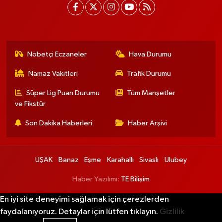
Nöbetçi Eczaneler
Hava Durumu
Namaz Vakitleri
Trafik Durumu
Süper Lig Puan Durumu
Tüm Manşetler
ve Fikstür
Son Dakika Haberleri
Haber Arşivi
UŞAK
Banaz
Eşme
Karahallı
Sivaslı
Ulubey
Haber Yazılımı:
TE Bilişim
En iyi site deneyimi sağlamak için çerezlerden
faydalanıyoruz. Detaylar için lütfen tıklayın.
Gizlilik