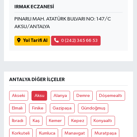
IRMAK ECZANESİ
PINARLI MAH. ATATÜRK BULVARI NO: 147/C
AKSU/ANTALYA
Yol Tarifi Al
0 (242) 345 66 53
ANTALYA DIĞER İLÇELER
Akseki
Aksu
Alanya
Demre
Döşemealtı
Elmalı
Finike
Gazipaşa
Gündoğmuş
İbradı
Kaş
Kemer
Kepez
Konyaaltı
Korkuteli
Kumluca
Manavgat
Muratpaşa