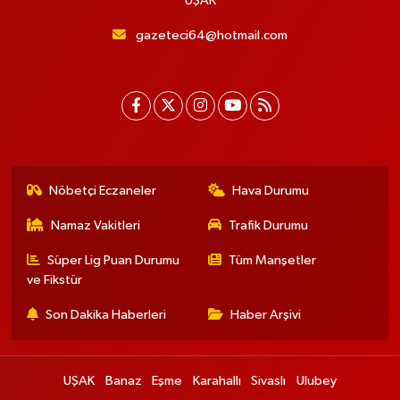
UŞAK
gazeteci64@hotmail.com
Nöbetçi Eczaneler
Hava Durumu
Namaz Vakitleri
Trafik Durumu
Süper Lig Puan Durumu
Tüm Manşetler
ve Fikstür
Son Dakika Haberleri
Haber Arşivi
UŞAK
Banaz
Eşme
Karahallı
Sivaslı
Ulubey