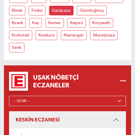
Elmalı
Finike
Gazipaşa
Gündoğmuş
İbradı
Kaş
Kemer
Kepez
Konyaaltı
Korkuteli
Kumluca
Manavgat
Muratpaşa
Serik
UŞAK NÖBETÇI
ECZANELER
KESKİN ECZANESİ