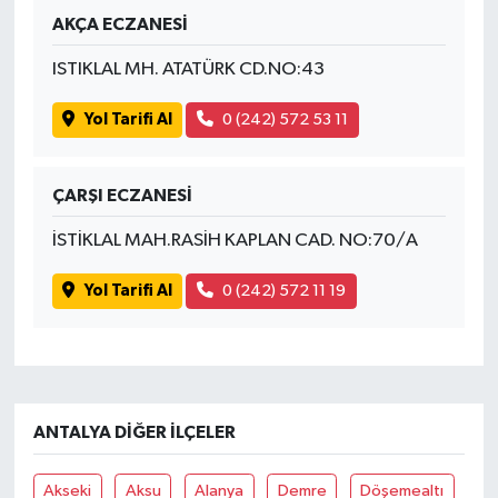
AKÇA ECZANESİ
ISTIKLAL MH. ATATÜRK CD.NO:43
Yol Tarifi Al
0 (242) 572 53 11
ÇARŞI ECZANESİ
İSTİKLAL MAH.RASİH KAPLAN CAD. NO:70/A
Yol Tarifi Al
0 (242) 572 11 19
ANTALYA DIĞER İLÇELER
Akseki
Aksu
Alanya
Demre
Döşemealtı