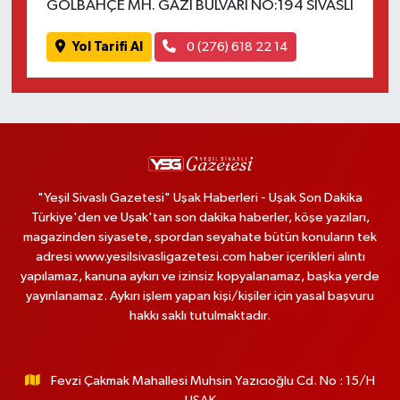
GÖLBAHÇE MH. GAZİ BULVARI NO:194 SİVASLI
Yol Tarifi Al
0 (276) 618 22 14
"Yeşil Sivaslı Gazetesi" Uşak Haberleri - Uşak Son Dakika
Türkiye'den ve Uşak'tan son dakika haberler, köşe yazıları,
magazinden siyasete, spordan seyahate bütün konuların tek
adresi www.yesilsivasligazetesi.com haber içerikleri alıntı
yapılamaz, kanuna aykırı ve izinsiz kopyalanamaz, başka yerde
yayınlanamaz. Aykırı işlem yapan kişi/kişiler için yasal başvuru
hakkı saklı tutulmaktadır.
Fevzi Çakmak Mahallesi Muhsin Yazıcıoğlu Cd. No : 15/H