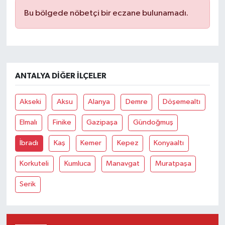
Bu bölgede nöbetçi bir eczane bulunamadı.
ANTALYA DIĞER İLÇELER
Akseki
Aksu
Alanya
Demre
Döşemealtı
Elmalı
Finike
Gazipaşa
Gündoğmuş
İbradı
Kaş
Kemer
Kepez
Konyaaltı
Korkuteli
Kumluca
Manavgat
Muratpaşa
Serik