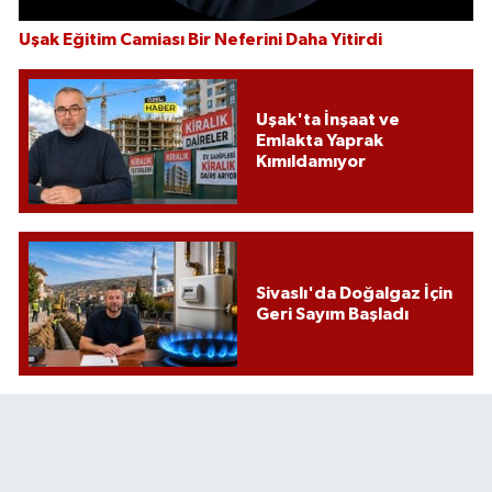
Uşak Eğitim Camiası Bir Neferini Daha Yitirdi
Uşak'ta İnşaat ve
Emlakta Yaprak
Kımıldamıyor
Sivaslı'da Doğalgaz İçin
Geri Sayım Başladı