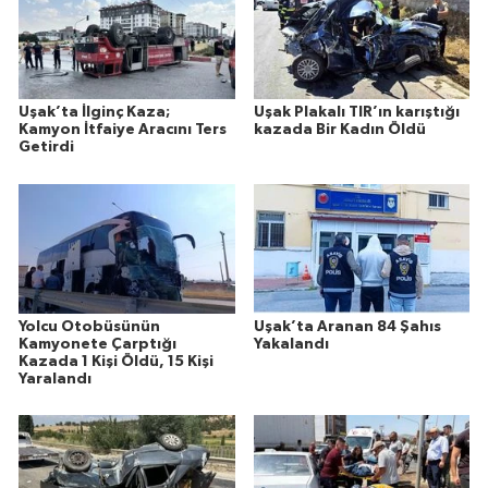
Uşak’ta İlginç Kaza;
Uşak Plakalı TIR’ın karıştığı
Kamyon İtfaiye Aracını Ters
kazada Bir Kadın Öldü
Getirdi
Yolcu Otobüsünün
Uşak’ta Aranan 84 Şahıs
Kamyonete Çarptığı
Yakalandı
Kazada 1 Kişi Öldü, 15 Kişi
Yaralandı