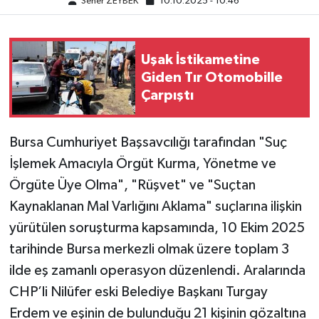
Seher ZEYBEK
10.10.2025 - 10:46
Uşak İstikametine
Giden Tır Otomobille
Çarpıştı
Bursa Cumhuriyet Başsavcılığı tarafından "Suç
İşlemek Amacıyla Örgüt Kurma, Yönetme ve
Örgüte Üye Olma", "Rüşvet" ve "Suçtan
Kaynaklanan Mal Varlığını Aklama" suçlarına ilişkin
yürütülen soruşturma kapsamında, 10 Ekim 2025
tarihinde Bursa merkezli olmak üzere toplam 3
ilde eş zamanlı operasyon düzenlendi. Aralarında
CHP’li Nilüfer eski Belediye Başkanı Turgay
Erdem ve eşinin de bulunduğu 21 kişinin gözaltına