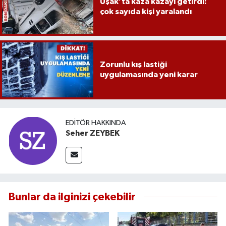
Uşak’ta kaza kazayı getirdi:
çok sayıda kişi yaralandı
Zorunlu kış lastiği
uygulamasında yeni karar
EDITÖR HAKKINDA
Seher ZEYBEK
Bunlar da ilginizi çekebilir