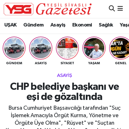
Nöbetçi Eczaneler
UŞAK
Gündem
Asayiş
Ekonomi
Sağlık
Yaş
Hava Durumu
Namaz Vakitleri
GÜNDEM
ASAYIŞ
SIYASET
YAŞAM
GENEL
Trafik Durumu
ASAYIŞ
Süper Lig Puan Durumu ve Fikstür
CHP belediye başkanı ve
eşi de gözaltında
Tüm Manşetler
Bursa Cumhuriyet Başsavcılığı tarafından "Suç
Son Dakika Haberleri
İşlemek Amacıyla Örgüt Kurma, Yönetme ve
Örgüte Üye Olma", "Rüşvet" ve "Suçtan
Haber Arşivi