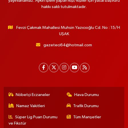
yayınlanamaz. Aykırı işlem yapan kişi/kişiler için yasal başvuru
hakkı saklı tutulmaktadır.
Fevzi Çakmak Mahallesi Muhsin Yazıcıoğlu Cd. No : 15/H
UŞAK
gazeteci64@hotmail.com
Nöbetçi Eczaneler
Hava Durumu
Namaz Vakitleri
Trafik Durumu
Süper Lig Puan Durumu
Tüm Manşetler
ve Fikstür