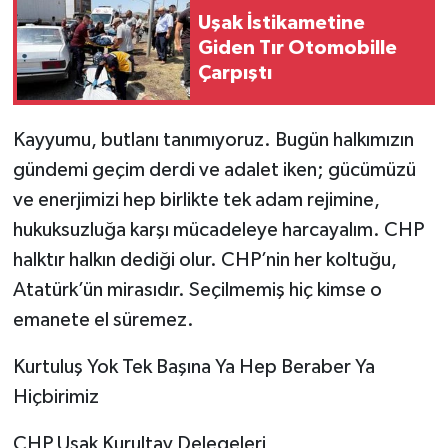
Uşak İstikametine
Giden Tır Otomobille
Çarpıştı
Kayyumu, butlanı tanımıyoruz. Bugün halkımızın
gündemi geçim derdi ve adalet iken; gücümüzü
ve enerjimizi hep birlikte tek adam rejimine,
hukuksuzluğa karşı mücadeleye harcayalım. CHP
halktır halkın dediği olur. CHP’nin her koltuğu,
Atatürk’ün mirasıdır. Seçilmemiş hiç kimse o
emanete el süremez.
Kurtuluş Yok Tek Başına Ya Hep Beraber Ya
Hiçbirimiz
CHP Uşak Kurultay Delegeleri