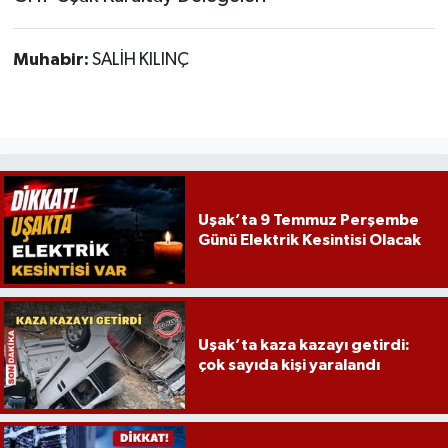
Muhabir:
SALİH KILINÇ
Uşak’ta 9 Temmuz Perşembe
Günü Elektrik Kesintisi Olacak
Uşak’ta kaza kazayı getirdi:
çok sayıda kişi yaralandı