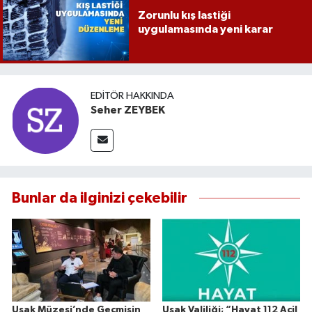
Zorunlu kış lastiği
uygulamasında yeni karar
EDITÖR HAKKINDA
Seher ZEYBEK
Bunlar da ilginizi çekebilir
Uşak Müzesi’nde Geçmişin
Uşak Valiliği; “Hayat 112 Acil