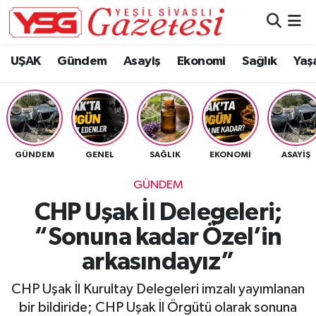
Nöbetçi Eczaneler
UŞAK
Gündem
Asayiş
Ekonomi
Sağlık
Yaş
Hava Durumu
Namaz Vakitleri
GÜNDEM
GENEL
SAĞLIK
EKONOMI
ASAYIŞ
Trafik Durumu
GÜNDEM
Süper Lig Puan Durumu ve Fikstür
CHP Uşak İl Delegeleri;
“Sonuna kadar Özel’in
Tüm Manşetler
arkasındayız”
Son Dakika Haberleri
CHP Uşak İl Kurultay Delegeleri imzalı yayımlanan
Haber Arşivi
bir bildiride; CHP Uşak İl Örgütü olarak sonuna