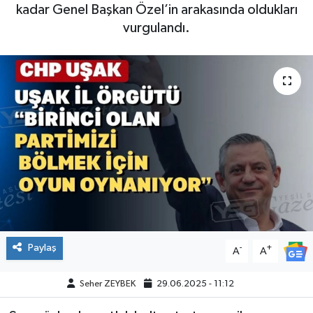
kadar Genel Başkan Özel’in arakasında oldukları
vurgulandı.
Paylaş
-
+
A
A
Seher ZEYBEK
29.06.2025 - 11:12