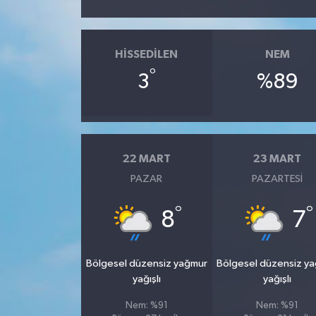
HISSEDILEN
NEM
°
3
%89
22 MART
23 MART
PAZAR
PAZARTESI
°
°
8
7
Bölgesel düzensiz yağmur
Bölgesel düzensiz y
yağışlı
yağışlı
Nem: %91
Nem: %91