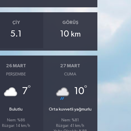
ÇIY
GÖRÜŞ
5.1
10
km
26 MART
27 MART
PERŞEMBE
CUMA
°
°
7
10
Bulutlu
Orta kuvvetli yağmurlu
Nem: %86
Nem: %81
Rüzgar: 14 km/h
Rüzgar: 41 km/h