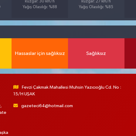
Rüzgar: 30 km/h
Rüzgar: 27 km/h
9
Yağış Olasılığı: %88
Yağış Olasılığı: %85
Hassaslar için sağlıksız
Sağlıksız
Fevzi Çakmak Mahallesi Muhsin Yazıcıoğlu Cd. No :
15/H UŞAK
,
gazeteci64@hotmail.com
hate
başka