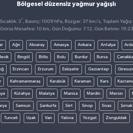
Bölgesel düzensiz yağmur yağışlı
°
ıcaklık: 3
, Basınç: 1009 hPa, Rüzgar: 37 km/s, Toplam Yağış:
Görüş Mesafesi: 10 km, Gün Doğumu: 7:12, Gün Batımı: 19:2
ar
Ağrı
Aksaray
Amasya
Ankara
Antalya
Ard
lecik
Bingöl
Bitlis
Bolu
Burdur
Bursa
Çanakka
ığ
Erzincan
Erzurum
Eskişehir
Gaziantep
Giresun
r
Kahramanmaraş
Karabük
Karaman
Kars
Kastam
nya
Kütahya
Malatya
Manisa
Mardin
Mersin
arya
Samsun
Şanlıurfa
Siirt
Sinop
Sivas
Şırnak
Tunceli
Uşak
Van
Yalova
Yozgat
Zonguldak