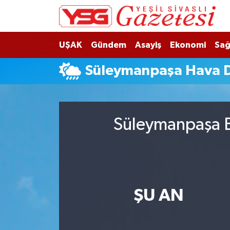
Nöbetçi Eczaneler
UŞAK
Gündem
Asayiş
Ekonomi
Sağ
Hava Durumu
Süleymanpaşa Hava 
Namaz Vakitleri
Trafik Durumu
Süleymanpaşa B
Süper Lig Puan Durumu ve Fikstür
Tüm Manşetler
ŞU AN
Son Dakika Haberleri
Haber Arşivi