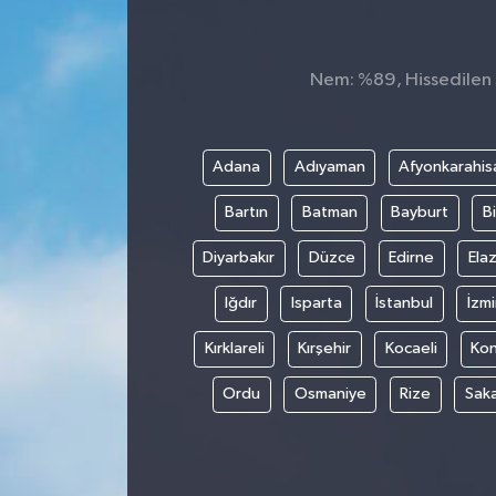
Nem: %89, Hissedilen S
Adana
Adıyaman
Afyonkarahis
Bartın
Batman
Bayburt
Bi
Diyarbakır
Düzce
Edirne
Elaz
Iğdır
Isparta
İstanbul
İzmi
Kırklareli
Kırşehir
Kocaeli
Ko
Ordu
Osmaniye
Rize
Sak