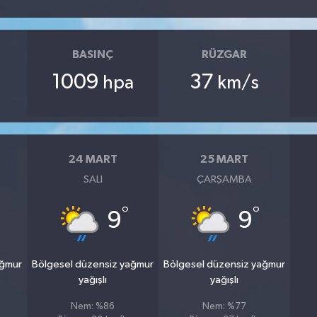
BASINÇ
RÜZGAR
1009
37
hpa
km/s
24 MART
25 MART
SALI
ÇARŞAMBA
°
°
9
9
ağmur
Bölgesel düzensiz yağmur
Bölgesel düzensiz yağmur
yağışlı
yağışlı
Nem: %86
Nem: %77