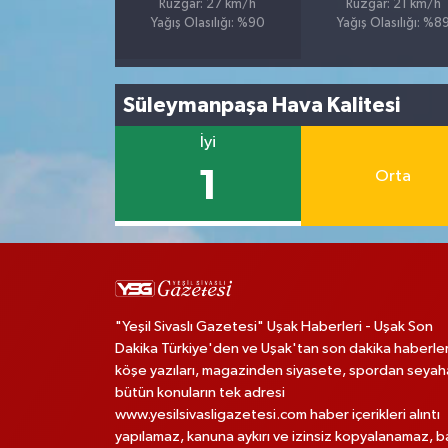
Rüzgar: 27 km/h
Rüzgar: 21 km/h
Yağış Olasılığı: %90
Yağış Olasılığı: %8
Süleymanpaşa Hava Kalitesi
İyi
1
Orta
"Yeşil Sivaslı Gazetesi" Uşak Haberleri - Uşak Son
Dakika Türkiye'den ve Uşak'tan son dakika haberler
köşe yazıları, magazinden siyasete, spordan seya
bütün konuların tek adresi
www.yesilsivasligazetesi.com haber içerikleri alıntı
yapılamaz, kanuna aykırı ve izinsiz kopyalanamaz, 