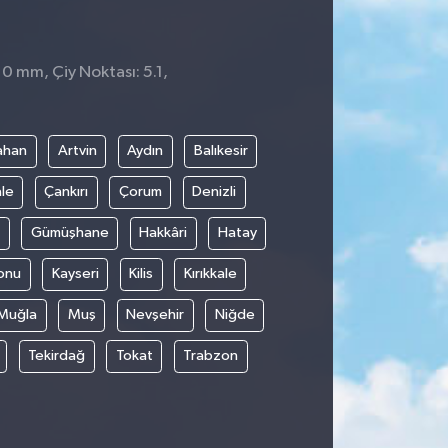
 0 mm, Çiy Noktası: 5.1,
3
ahan
Artvin
Aydın
Balıkesir
le
Çankırı
Çorum
Denizli
Gümüşhane
Hakkâri
Hatay
onu
Kayseri
Kilis
Kırıkkale
Muğla
Muş
Nevşehir
Niğde
Tekirdağ
Tokat
Trabzon