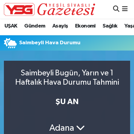
Nöbetçi Eczaneler
UŞAK
Gündem
Asayiş
Ekonomi
Sağlık
Yaş
Hava Durumu
Saimbeyli Hava Durumu
Namaz Vakitleri
Trafik Durumu
Saimbeyli Bugün, Yarın ve 1
Haftalık Hava Durumu Tahmini
Süper Lig Puan Durumu ve Fikstür
Tüm Manşetler
ŞU AN
Son Dakika Haberleri
Adana
Haber Arşivi