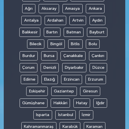
Ağrı
Aksaray
Amasya
Ankara
Antalya
Ardahan
Artvin
Aydın
Balıkesir
Bartın
Batman
Bayburt
Bilecik
Bingöl
Bitlis
Bolu
Burdur
Bursa
Çanakkale
Çankırı
Çorum
Denizli
Diyarbakır
Düzce
Edirne
Elazığ
Erzincan
Erzurum
Eskişehir
Gaziantep
Giresun
Gümüşhane
Hakkâri
Hatay
Iğdır
Isparta
İstanbul
İzmir
Kahramanmaraş
Karabük
Karaman