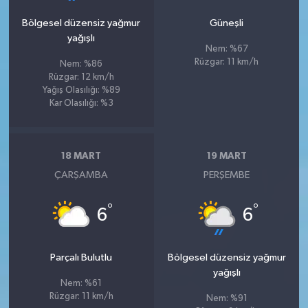
Bölgesel düzensiz yağmur
Güneşli
yağışlı
Nem: %67
Rüzgar: 11 km/h
Nem: %86
Rüzgar: 12 km/h
Yağış Olasılığı: %89
Kar Olasılığı: %3
18 MART
19 MART
ÇARŞAMBA
PERŞEMBE
°
°
6
6
Parçalı Bulutlu
Bölgesel düzensiz yağmur
yağışlı
Nem: %61
Rüzgar: 11 km/h
Nem: %91