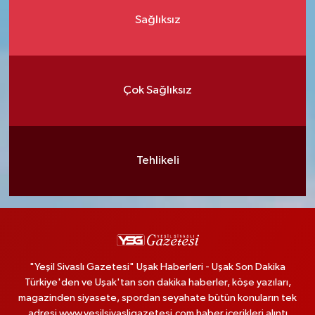
Sağlıksız
Çok Sağlıksız
Tehlikeli
"Yeşil Sivaslı Gazetesi" Uşak Haberleri - Uşak Son Dakika
Türkiye'den ve Uşak'tan son dakika haberler, köşe yazıları,
magazinden siyasete, spordan seyahate bütün konuların tek
adresi www.yesilsivasligazetesi.com haber içerikleri alıntı