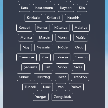
Kars
Kastamonu
Kayseri
Kilis
Kırıkkale
Kırklareli
Kırşehir
Kocaeli
Konya
Kütahya
Malatya
Manisa
Mardin
Mersin
Muğla
Muş
Nevşehir
Niğde
Ordu
Osmaniye
Rize
Sakarya
Samsun
Şanlıurfa
Siirt
Sinop
Sivas
Şırnak
Tekirdağ
Tokat
Trabzon
Tunceli
Uşak
Van
Yalova
Yozgat
Zonguldak