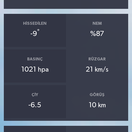
HISSEDILEN
NEM
°
-9
%87
BASINÇ
RÜZGAR
1021
21
hpa
km/s
ÇIY
GÖRÜŞ
-6.5
10
km