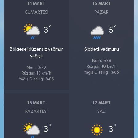
14 MART
15 MART
CUMARTESI
PAZAR
°
°
3
5
Bölgesel düzensiz yağmur
Şiddetli yağmurlu
yağışlı
Nem: %98
Rüzgar: 10 km/h
Nem: %79
Yağış Olasılığı: %85
Rüzgar: 13 km/h
Yağış Olasılığı: %86
16 MART
17 MART
PAZARTESI
SALI
°
°
3
3