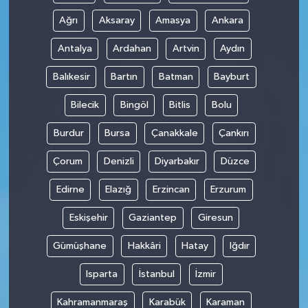
Ağrı
Aksaray
Amasya
Ankara
Antalya
Ardahan
Artvin
Aydın
Balıkesir
Bartın
Batman
Bayburt
Bilecik
Bingöl
Bitlis
Bolu
Burdur
Bursa
Çanakkale
Çankırı
Çorum
Denizli
Diyarbakır
Düzce
Edirne
Elazığ
Erzincan
Erzurum
Eskişehir
Gaziantep
Giresun
Gümüşhane
Hakkâri
Hatay
Iğdır
Isparta
İstanbul
İzmir
Kahramanmaraş
Karabük
Karaman