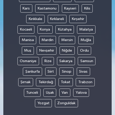
Kars
Kastamonu
Kayseri
Kilis
Kırıkkale
Kırklareli
Kırşehir
Kocaeli
Konya
Kütahya
Malatya
Manisa
Mardin
Mersin
Muğla
Muş
Nevşehir
Niğde
Ordu
Osmaniye
Rize
Sakarya
Samsun
Şanlıurfa
Siirt
Sinop
Sivas
Şırnak
Tekirdağ
Tokat
Trabzon
Tunceli
Uşak
Van
Yalova
Yozgat
Zonguldak