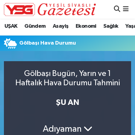
Nöbetçi Eczaneler
UŞAK
Gündem
Asayiş
Ekonomi
Sağlık
Yaş
Hava Durumu
Gölbaşı Hava Durumu
Namaz Vakitleri
Trafik Durumu
Gölbaşı Bugün, Yarın ve 1
Haftalık Hava Durumu Tahmini
Süper Lig Puan Durumu ve Fikstür
Tüm Manşetler
ŞU AN
Son Dakika Haberleri
Adıyaman
Haber Arşivi