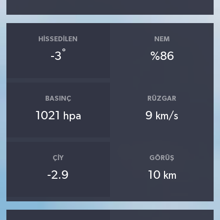
HISSEDILEN
NEM
°
-3
%86
BASINÇ
RÜZGAR
1021
9
hpa
km/s
ÇIY
GÖRÜŞ
-2.9
10
km