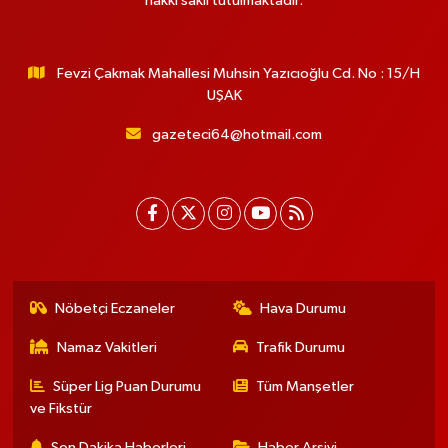
hakkı saklı tutulmaktadır.
Fevzi Çakmak Mahallesi Muhsin Yazıcıoğlu Cd. No : 15/H
UŞAK
gazeteci64@hotmail.com
Nöbetçi Eczaneler
Hava Durumu
Namaz Vakitleri
Trafik Durumu
Süper Lig Puan Durumu
Tüm Manşetler
ve Fikstür
Son Dakika Haberleri
Haber Arşivi