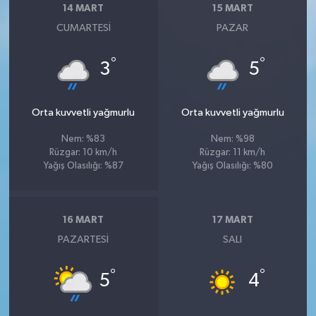
14 MART
15 MART
CUMARTESI
PAZAR
°
°
3
5
Orta kuvvetli yağmurlu
Orta kuvvetli yağmurlu
Nem: %83
Nem: %98
Rüzgar: 10 km/h
Rüzgar: 11 km/h
Yağış Olasılığı: %87
Yağış Olasılığı: %80
16 MART
17 MART
PAZARTESI
SALI
°
°
5
4