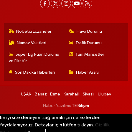
Nöbetçi Eczaneler
Hava Durumu
Namaz Vakitleri
Trafik Durumu
Süper Lig Puan Durumu
Tüm Manşetler
ve Fikstür
Son Dakika Haberleri
Haber Arşivi
UŞAK
Banaz
Eşme
Karahallı
Sivaslı
Ulubey
Haber Yazılımı:
TE Bilişim
En iyi site deneyimi sağlamak için çerezlerden
faydalanıyoruz. Detaylar için lütfen tıklayın.
Gizlilik