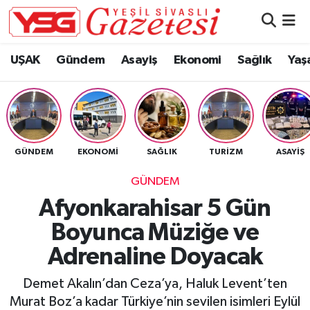
Nöbetçi Eczaneler
UŞAK
Gündem
Asayiş
Ekonomi
Sağlık
Yaş
Hava Durumu
Namaz Vakitleri
GÜNDEM
EKONOMI
SAĞLIK
TURIZM
ASAYIŞ
Trafik Durumu
GÜNDEM
Süper Lig Puan Durumu ve Fikstür
Afyonkarahisar 5 Gün
Boyunca Müziğe ve
Tüm Manşetler
Adrenaline Doyacak
Son Dakika Haberleri
Demet Akalın’dan Ceza’ya, Haluk Levent’ten
Haber Arşivi
Murat Boz’a kadar Türkiye’nin sevilen isimleri Eylül