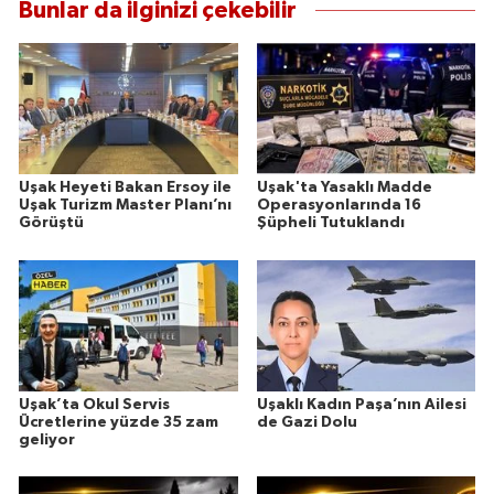
Bunlar da ilginizi çekebilir
Uşak Heyeti Bakan Ersoy ile
Uşak'ta Yasaklı Madde
Uşak Turizm Master Planı’nı
Operasyonlarında 16
Görüştü
Şüpheli Tutuklandı
Uşak’ta Okul Servis
Uşaklı Kadın Paşa’nın Ailesi
Ücretlerine yüzde 35 zam
de Gazi Dolu
geliyor