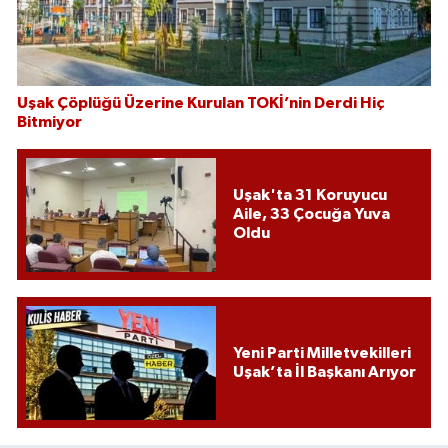
Uşak Çöplüğü Üzerine Kurulan TOKİ’nin Derdi Hiç
Bitmiyor
Uşak'ta 31 Koruyucu
Aile, 33 Çocuğa Yuva
Oldu
Yeni Parti Milletvekilleri
Uşak’ta İl Başkanı Arıyor