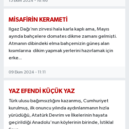
15 Ekim 2024 - 16:46
MİSAFİRİN KERAMETİ
Ilgaz Dağı’nın zirvesi hala karla kaplı ama, Mayıs
ayında bahçelere domates dikme zamanı gelmişti.
Atmanın dibindeki elma bahçemizin güneş alan
kısımlarına dikim yapmak yerlerini hazırlamak için
erke...
09 Ekim 2024 - 11:11
YAZ EFENDİ KÜÇÜK YAZ
Türk ulusu bağımsızlığını kazanmış, Cumhuriyet
kurulmuş, ilk onuncu yılında aydınlanmanın hızla
yürüdüğü, Atatürk Devrim ve İlkelerinin hayata
geçirildiği Anadolu'nun köylerinin birinde, İstiklal