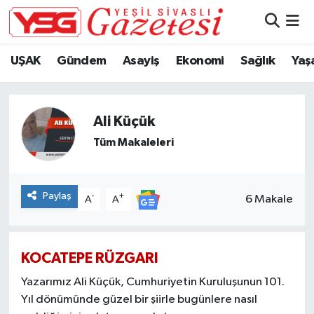
Nöbetçi Eczaneler
UŞAK
Gündem
Asayiş
Ekonomi
Sağlık
Yaş
Hava Durumu
Ali Küçük
Namaz Vakitleri
Tüm Makaleleri
Trafik Durumu
Süper Lig Puan Durumu ve Fikstür
Paylaş
-
+
6 Makale
A
A
Tüm Manşetler
KOCATEPE RÜZGARI
Son Dakika Haberleri
Yazarımız Ali Küçük, Cumhuriyetin Kuruluşunun 101.
Yıl dönümünde güzel bir şiirle bugünlere nasıl
Haber Arşivi