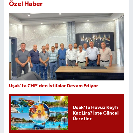
Özel Haber
Uşak’ta CHP’den İstifalar Devam Ediyor
Uşak’ta Havuz Keyfi
Kaç Lira? İşte Güncel
Ücretler