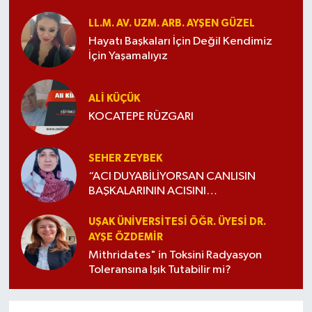
LL.M. AV. UZM. ARB. AYŞEN GÜZEL
Hayatı Başkaları İçin Değil Kendimiz
İçin Yaşamalıyız
ALI KÜÇÜK
KOCATEPE RÜZGARI
SEHER ZEYBEK
“ACI DUYABİLİYORSAN CANLISIN
BAŞKALARININ ACISINI
DUYABİLİYORSAN İNSANSIN”
UŞAK ÜNIVERSITESI ÖĞR. ÜYESI DR.
AYŞE ÖZDEMIR
Mithridates" in Toksini Radyasyon
Toleransına Işık Tutabilir mi?