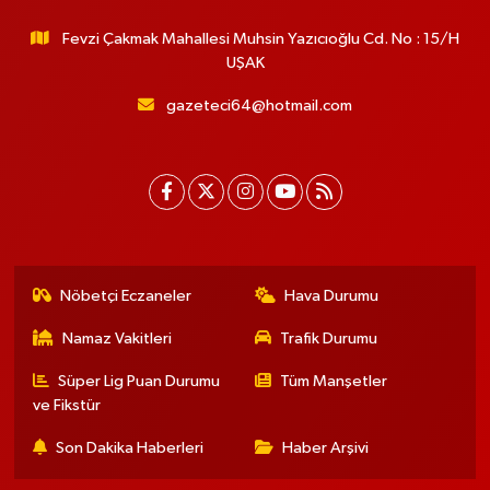
Fevzi Çakmak Mahallesi Muhsin Yazıcıoğlu Cd. No : 15/H
UŞAK
gazeteci64@hotmail.com
Nöbetçi Eczaneler
Hava Durumu
Namaz Vakitleri
Trafik Durumu
Süper Lig Puan Durumu
Tüm Manşetler
ve Fikstür
Son Dakika Haberleri
Haber Arşivi