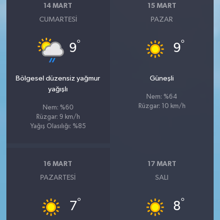
14 MART
15 MART
CUMARTESI
PAZAR
°
°
9
9
Bölgesel düzensiz yağmur
Güneşli
yağışlı
Nem: %64
Rüzgar: 10 km/h
Nem: %60
Rüzgar: 9 km/h
Yağış Olasılığı: %85
16 MART
17 MART
PAZARTESI
SALI
°
°
7
8