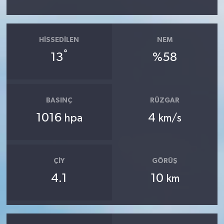
HISSEDILEN
NEM
°
13
%58
BASINÇ
RÜZGAR
1016
4
hpa
km/s
ÇIY
GÖRÜŞ
4.1
10
km