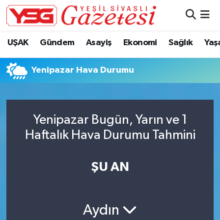
Nöbetçi Eczaneler
UŞAK
Gündem
Asayiş
Ekonomi
Sağlık
Yaş
Hava Durumu
Yenipazar Hava Durumu
Namaz Vakitleri
Trafik Durumu
Yenipazar Bugün, Yarın ve 1
Haftalık Hava Durumu Tahmini
Süper Lig Puan Durumu ve Fikstür
Tüm Manşetler
ŞU AN
Son Dakika Haberleri
Aydın
Haber Arşivi