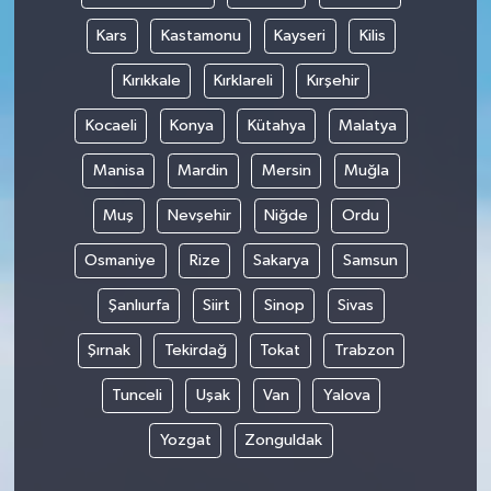
Kars
Kastamonu
Kayseri
Kilis
Kırıkkale
Kırklareli
Kırşehir
Kocaeli
Konya
Kütahya
Malatya
Manisa
Mardin
Mersin
Muğla
Muş
Nevşehir
Niğde
Ordu
Osmaniye
Rize
Sakarya
Samsun
Şanlıurfa
Siirt
Sinop
Sivas
Şırnak
Tekirdağ
Tokat
Trabzon
Tunceli
Uşak
Van
Yalova
Yozgat
Zonguldak