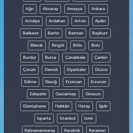
Ağrı
Aksaray
Amasya
Ankara
Antalya
Ardahan
Artvin
Aydın
Balıkesir
Bartın
Batman
Bayburt
Bilecik
Bingöl
Bitlis
Bolu
Burdur
Bursa
Çanakkale
Çankırı
Çorum
Denizli
Diyarbakır
Düzce
Edirne
Elazığ
Erzincan
Erzurum
Eskişehir
Gaziantep
Giresun
Gümüşhane
Hakkâri
Hatay
Iğdır
Isparta
İstanbul
İzmir
Kahramanmaraş
Karabük
Karaman